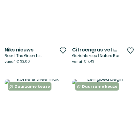
Niks nieuws
Citroengras vetiver
Voeg
V
Boek | The Green List
Gezichtszeep | Nature Bar
toe
t
€ 32,06
€ 7,43
vanaf
vanaf
aan
a
verlanglijst
ve
Duurzame keuze
Duurzame keuze