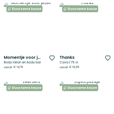
Duurzame keuze
Duurzame keuze
Momentje voor jezelf
Thanks
Voeg
V
Body lotion en body bar
Cava | 75 cl
toe
t
€ 14,75
€ 16,95
vanaf
vanaf
aan
a
verlanglijst
ve
Duurzame keuze
Duurzame keuze