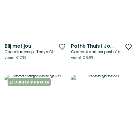
Blij met jou
Pathé Thuis | Jouw inzet is niet te filmen
Voeg
V
Chocoladereep | Tony's Chocolonely
Cadeaukaart per post of digitaal
toe
t
€ 7,95
€ 5,99
vanaf
vanaf
aan
a
verlanglijst
ve
Duurzame keuze