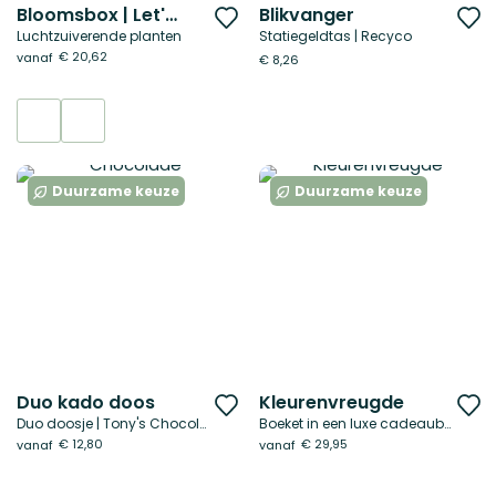
Bloomsbox | Let's grow together
Blikvanger
Voeg
V
Luchtzuiverende planten
Statiegeldtas | Recyco
toe
t
€ 20,62
vanaf
€ 8,26
aan
a
verlanglijst
ve
Duurzame keuze
Duurzame keuze
Duo kado doos
Kleurenvreugde
Voeg
V
Duo doosje | Tony's Chocolonely
Boeket in een luxe cadeaubox
toe
t
€ 12,80
€ 29,95
vanaf
vanaf
aan
a
verlanglijst
ve