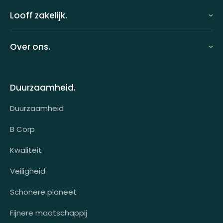
Looff zakelijk.
Looff zakelijk
Over ons.
Looff bedrijfsomgeving
Over ons
Looff attentprogramma | Collega's
Duurzaamheid.
Contact
Tarieven
Duurzaamheid
Werken bij
Voor wie?
B Corp
Klantcases
Kwaliteit
HR-koppeling
Veiligheid
OCI-koppeling
Schonere planeet
Fijnere maatschappij