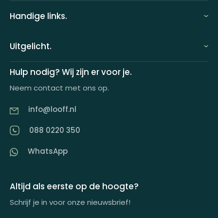
Handige links.
FAQ
Uitgelicht.
Demo aanvragen
Keuzecadeauconcepten
Hulp nodig? Wij zijn er voor je.
Offerte aanvragen
Neem contact met ons op.
Looff keuzecadeaukaart
Product tippen
info@looff.nl
Producten in huisstijl
Partner worden
088 0220 350
Artikelen
WhatsApp
Inspiratiemagazine
Impactrapport
Altijd als eerste op de hoogte?
Schrijf je in voor onze nieuwsbrief!