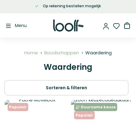
Op rekening bestellen mogelijk
Ga
naar
de
Wi
Menu
inhoud
Home
Boodschappen
Waardering
Waardering
Sorteren & filteren
Populair
Duurzame keuze
Populair