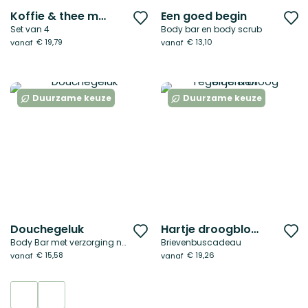
Koffie & thee mok
Een goed begin
Voeg
V
Set van 4
Body bar en body scrub
toe
t
€ 19,79
€ 13,10
vanaf
vanaf
aan
a
verlanglijst
ve
Duurzame keuze
Duurzame keuze
Douchegeluk
Hartje droogbloemen
Voeg
V
Body Bar met verzorging naar keuze
Brievenbuscadeau
toe
t
€ 15,58
€ 19,26
vanaf
vanaf
aan
a
verlanglijst
ve