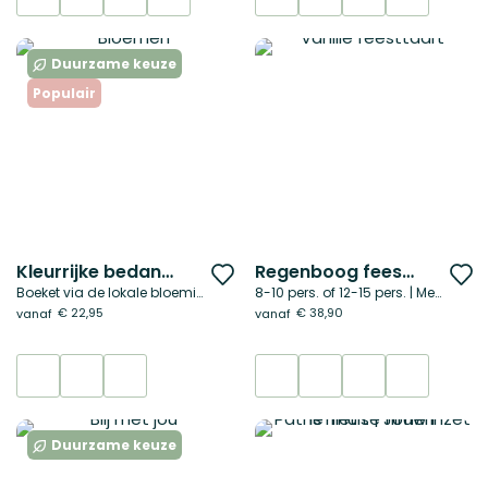
Duurzame keuze
Populair
Kleurrijke bedankjes
Regenboog feesttaart mix
Voeg
V
Boeket via de lokale bloemist
8-10 pers. of 12-15 pers. | Met foto
toe
t
€ 22,95
€ 38,90
vanaf
vanaf
aan
a
verlanglijst
ve
Duurzame keuze