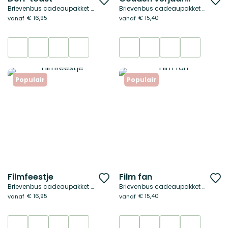
Brievenbus cadeaupakket met cadeaubon
Brievenbus cadeaupakket met cadeaubon
toe
t
€ 16,95
€ 15,40
vanaf
vanaf
aan
a
verlanglijst
ve
Populair
Populair
Filmfeestje
Film fan
Voeg
V
Brievenbus cadeaupakket met cadeaubon
Brievenbus cadeaupakket met cadeaubon
toe
t
€ 16,95
€ 15,40
vanaf
vanaf
aan
a
verlanglijst
ve