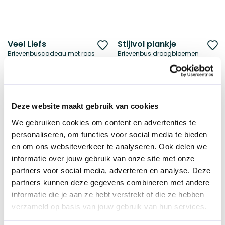
Veel Liefs
Stijlvol plankje
Voeg
V
Brievenbuscadeau met roos
Brievenbus droogbloemen
toe
t
€ 10,08
€ 18,34
vanaf
vanaf
aan
a
verlanglijst
ve
Duurzame keuze
Duurzame keuze
Deze website maakt gebruik van cookies
We gebruiken cookies om content en advertenties te
personaliseren, om functies voor social media te bieden
en om ons websiteverkeer te analyseren. Ook delen we
informatie over jouw gebruik van onze site met onze
partners voor social media, adverteren en analyse. Deze
partners kunnen deze gegevens combineren met andere
informatie die je aan ze hebt verstrekt of die ze hebben
Happy yellow
Verwenritueel
Voeg
V
verzameld op basis van jouw gebruik van hun services.
Brievenbuspakket
Marie-Stella-Maris | No.12 Objets d’Amsterdam
toe
t
€ 12,95
€ 23,97
vanaf
vanaf
aan
a