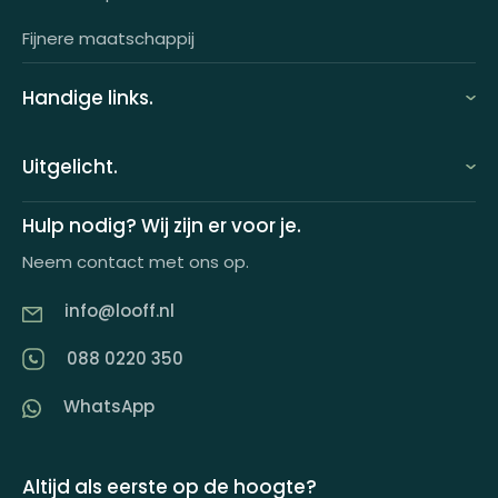
Fijnere maatschappij
Handige links.
FAQ
Uitgelicht.
Demo aanvragen
Keuzecadeauconcepten
Hulp nodig? Wij zijn er voor je.
Offerte aanvragen
Neem contact met ons op.
Looff keuzecadeaukaart
Product tippen
info@looff.nl
Producten in huisstijl
Partner worden
088 0220 350
Artikelen
WhatsApp
Inspiratiemagazine
Impactrapport
Altijd als eerste op de hoogte?