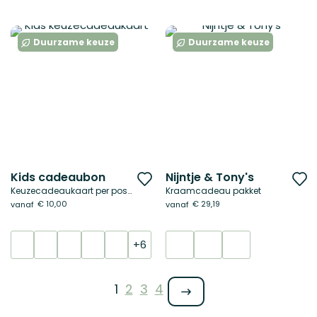
verlanglijst
ve
Duurzame keuze
Duurzame keuze
Kids cadeaubon
Nijntje & Tony's
Voeg
V
Keuzecadeaukaart per post of digitaal
Kraamcadeau pakket
toe
t
€ 10,00
€ 29,19
vanaf
vanaf
aan
a
verlanglijst
ve
+6
Pagina
Je leest momenteel pagina
Pagina
Pagina
Pagina
1
2
3
4