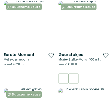
Duurzame keuze
Duurzame keuze
Eerste Moment
Geurstokjes
Voeg
V
Met eigen naam
Marie-Stella-Maris | 100 ml of 250 ml
toe
t
€ 20,65
€ 18,18
vanaf
vanaf
aan
a
verlanglijst
ve
Duurzame keuze