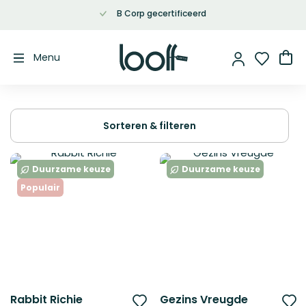
B Corp gecertificeerd
Ga
naar
de
Wi
Menu
inhoud
Sorteren & filteren
Duurzame keuze
Duurzame keuze
Populair
Rabbit Richie
Gezins Vreugde
Voeg
V