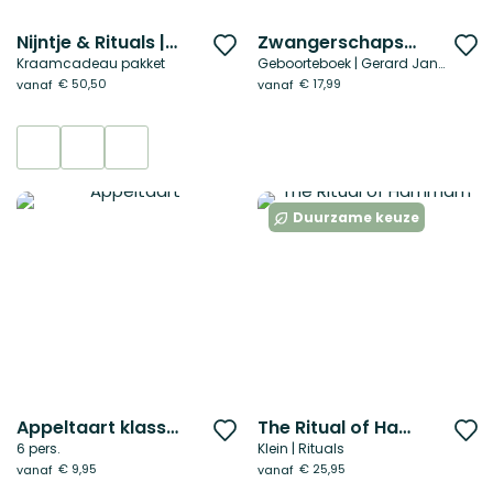
Nijntje & Rituals | Middel
Zwangerschapsboek | Voor vrouwen
Voeg
V
Kraamcadeau pakket
Geboorteboek | Gerard Janssen
toe
t
€ 50,50
€ 17,99
vanaf
vanaf
aan
a
verlanglijst
ve
Duurzame keuze
Appeltaart klassiek
The Ritual of Hammam
Voeg
V
6 pers.
Klein | Rituals
toe
t
€ 9,95
€ 25,95
vanaf
vanaf
aan
a