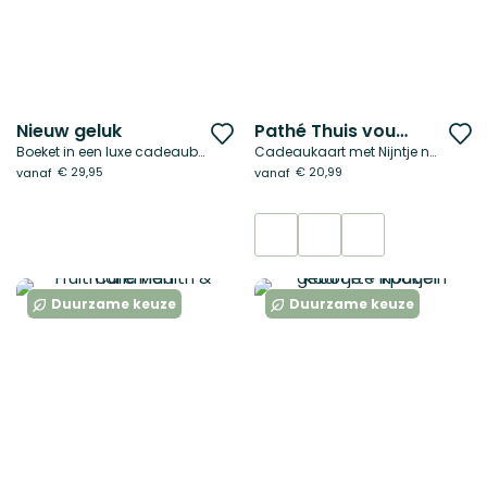
Nieuw geluk
Pathé Thuis voucher
Voeg
V
Boeket in een luxe cadeaubox
Cadeaukaart met Nijntje naar keuze
toe
t
€ 29,95
€ 20,99
vanaf
vanaf
aan
a
verlanglijst
ve
Duurzame keuze
Duurzame keuze