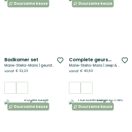
Duurzame keuze
Duurzame keuze
Badkamer set
Complete geurset
Voeg
V
Marie-Stella-Maris | geurstokjes & bodywash
Marie-Stella-Maris | zeep & geurstokjes
toe
t
€ 32,23
€ 40,50
vanaf
vanaf
aan
a
verlanglijst
ve
Duurzame keuze
Duurzame keuze