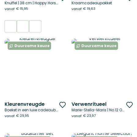
Knuffel | 38 cm | Happy Horse
Kraamcadeaupakket
toe
t
€ 15,95
€ 19,63
vanaf
vanaf
aan
a
verlanglijst
ve
Duurzame keuze
Duurzame keuze
Kleurenvreugde
Verwenritueel
Voeg
V
Boeket in een luxe cadeaubox
Marie-Stella-Maris | No.12 Objets d’Amsterdam
toe
t
€ 29,95
€ 23,97
vanaf
vanaf
aan
a
verlanglijst
ve