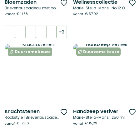
Bloemzaden
Wellnesscollectie
Voeg
V
Brievenbuscadeau met boodschap
Marie-Stella-Maris | No.12 Objets d’Amsterdam
toe
t
€ 11,88
€ 57,02
vanaf
vanaf
aan
a
verlanglijst
ve
+2
Duurzame keuze
Duurzame keuze
Krachtstenen
Handzeep vetiver
Voeg
V
Rockstyle | Brievenbuscadeau
Marie-Stella-Maris | 250 ml
toe
t
€ 12,36
€ 15,29
vanaf
vanaf
aan
a
verlanglijst
ve