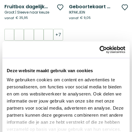
Fruitbox dagelijkse verzorging
Geboortekaart met houder | Hout
Voeg
V
Groot | Sleeve naar keuze
IKPAKJEIN
toe
t
€ 35,95
€ 9,05
vanaf
vanaf
aan
a
verlanglijst
ve
+7
Duurzame keuze
Duurzame keuze
Vanaf 250 stuks
Deze website maakt gebruik van cookies
We gebruiken cookies om content en advertenties te
personaliseren, om functies voor social media te bieden
en om ons websiteverkeer te analyseren. Ook delen we
informatie over jouw gebruik van onze site met onze
partners voor social media, adverteren en analyse. Deze
Zeepblok Abrikoos
Nijntje & Rituals | Klein
Voeg
V
partners kunnen deze gegevens combineren met andere
Gepersonaliseerd
Kraamcadeau pakket
toe
t
€ 40,95
vanaf
vanaf
informatie die je aan ze hebt verstrekt of die ze hebben
aan
a
€ 13,40
verzameld op basis van jouw gebruik van hun services.
verlanglijst
ve