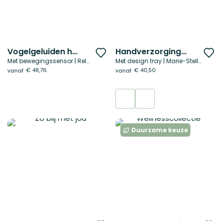
Vogelgeluiden huisje
Handverzorging deluxe
Voeg
V
Met bewegingssensor | Relaxound
Met design tray | Marie-Stella-Maris
toe
t
€ 48,76
€ 40,50
vanaf
vanaf
aan
a
verlanglijst
ve
Duurzame keuze