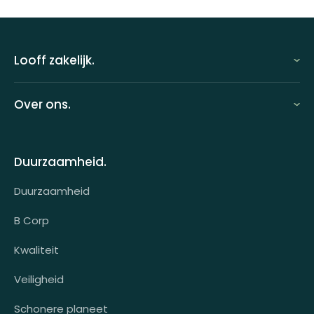
Looff zakelijk.
Looff zakelijk
Over ons.
Looff bedrijfsomgeving
Over ons
Looff attentprogramma | Collega's
Duurzaamheid.
Contact
Tarieven
Duurzaamheid
Werken bij
Voor wie?
B Corp
Klantcases
Kwaliteit
HR-koppeling
Veiligheid
OCI-koppeling
Schonere planeet