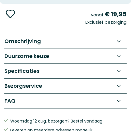
gallerij
Ga
€ 19,95
vanaf
naar
Exclusief bezorging
het
begin
van
de
Omschrijving
afbeeldingen-
gallerij
Duurzame keuze
Specificaties
Bezorgservice
FAQ
Woensdag 12 aug. bezorgen? Bestel vandaag
Leveren op meerdere adressen mogelijk