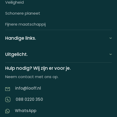
Veiligheid
OCI-koppeling
Schonere planeet
Fijnere maatschappij
Handige links.
FAQ
Uitgelicht.
Demo aanvragen
Keuzecadeauconcepten
Hulp nodig? Wij zijn er voor je.
Offerte aanvragen
Neem contact met ons op.
Looff keuzecadeaukaart
Product tippen
info@looff.nl
Producten in huisstijl
Partner worden
088 0220 350
Artikelen
WhatsApp