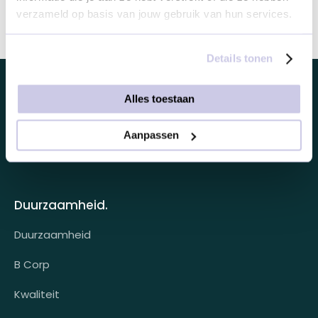
Dit product toevoegen
verzameld op basis van jouw gebruik van hun services.
Details tonen
Alles toestaan
Looff zakelijk.
Aanpassen
Looff zakelijk
Over ons.
Looff bedrijfsomgeving
Over ons
Looff attentprogramma | Collega's
Duurzaamheid.
Contact
Tarieven
Duurzaamheid
Werken bij
Voor wie?
B Corp
Klantcases
Kwaliteit
HR-koppeling