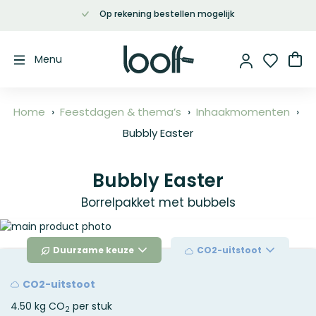
Op rekening bestellen mogelijk
Ga
naar
de
Wi
Menu
inhoud
Home
Feestdagen & thema’s
Inhaakmomenten
Bubbly Easter
Bubbly Easter
Borrelpakket met bubbels
Ga
naar
Duurzame keuze
CO2-uitstoot
het
einde
van
CO2-uitstoot
de
4.50 kg CO
per stuk
afbeeldingen-
2