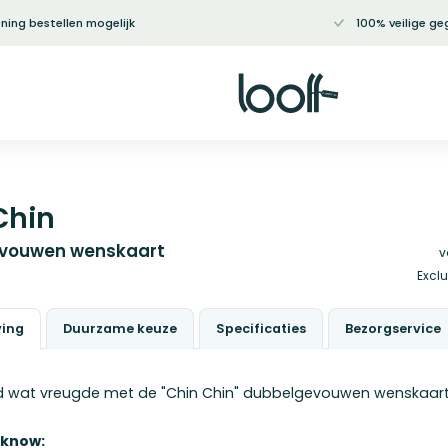
ning bestellen mogelijk
100% veilige ge
Chin
vouwen wenskaart
v
Exclu
ving
Duurzame keuze
Specificaties
Bezorgservice
d wat vreugde met de "Chin Chin" dubbelgevouwen wenskaart
 know: