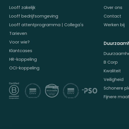
Looff zakelijk
Over ons
Looff bedrijfsomgeving
Contact
Looff attentprogramma | Collega's
Werken bij
Tarieven
Voor wie?
Duurzaamh
Klantcases
Duurzaamh
HR-koppeling
B Corp
OCI-koppeling
Kwaliteit
Veiligheid
Schonere pl
Fijnere maa