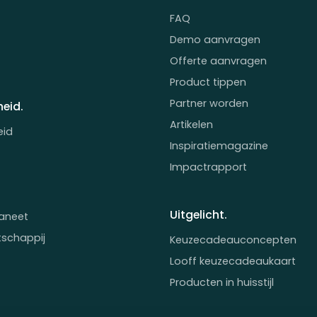
FAQ
Demo aanvragen
Offerte aanvragen
Product tippen
Partner worden
eid.
Artikelen
eid
Inspiratiemagazine
Impactrapport
Uitgelicht.
aneet
tschappij
Keuzecadeauconcepten
Looff keuzecadeaukaart
Producten in huisstijl