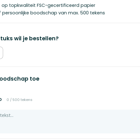
t op topkwaliteit FSC-gecertificeerd papier
ief persoonlijke boodschap van max. 500 tekens
tuks wil je bestellen?
boodschap toe
p
0
/
500
tekens
Chin
Chin
€ 2,95