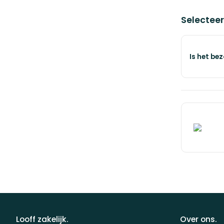
Selecteer
Voeg t
€ 0,00
Is het be
Looff zakelijk.
Over ons.