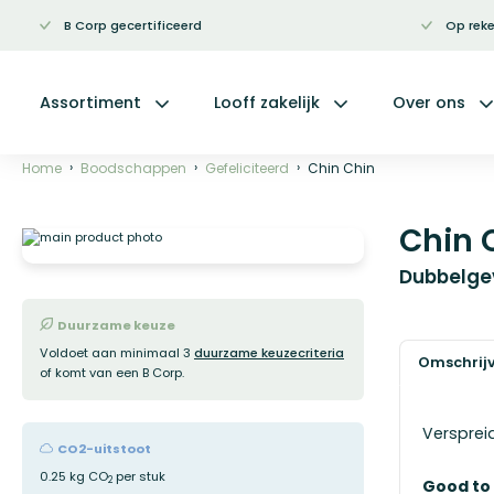
B Corp gecertificeerd
Op reke
Ga
naar
de
inhoud
Assortiment
Looff zakelijk
Over ons
Home
Boodschappen
Gefeliciteerd
Chin Chin
Chin 
Ga
naar
het
Dubbelge
einde
van
de
Duurzame keuze
afbeeldingen-
Voldoet aan minimaal 3
duurzame keuzecriteria
gallerij
Omschrij
of komt van een B Corp.
Versprei
CO2-uitstoot
0.25 kg CO
per stuk
2
Good to