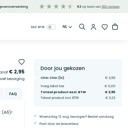
gevensverwerking
9.3
355 reviews
Taal
Winke
NL
Zoeken
Door jou gekozen
€ 2,95
anaf
Chin Chin (
1
x)
€ 2,95
sief bezorging
Voeg tekst toe
€ 0,00
Totaal product excl. BTW
€ 2,95
FAQ
Totaal product incl. BTW
€ 3,22
 (A6)!
Woensdag 12 aug. bezorgen? Bestel vandaag
Past door de brievenbus