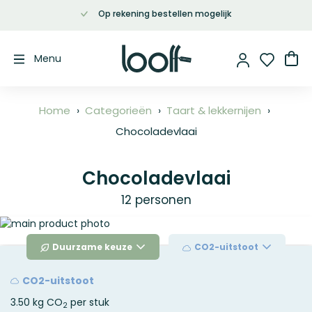
Op rekening bestellen mogelijk
Ga
naar
de
Wi
Menu
inhoud
Home
Categorieën
Taart & lekkernijen
Chocoladevlaai
Chocoladevlaai
12 personen
Ga
naar
Duurzame keuze
CO2-uitstoot
het
einde
van
CO2-uitstoot
de
3.50 kg CO
per stuk
afbeeldingen-
2