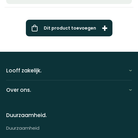
Dit product toevoegen
Looff zakelijk.
Looff zakelijk
Over ons.
Looff bedrijfsomgeving
Over ons
Looff attentprogramma | Collega's
Duurzaamheid.
Contact
Tarieven
Duurzaamheid
Werken bij