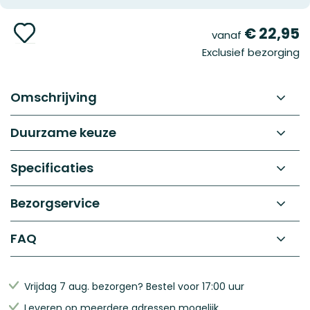
gallerij
Ga
€ 22,95
vanaf
naar
Exclusief bezorging
het
begin
van
de
Omschrijving
afbeeldingen-
gallerij
Duurzame keuze
Specificaties
Bezorgservice
FAQ
Vrijdag 7 aug. bezorgen? Bestel voor 17:00 uur
Leveren op meerdere adressen mogelijk