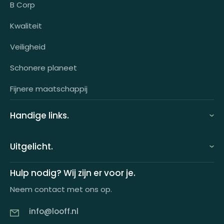
Voor wie?
B Corp
Klantcases
Kwaliteit
HR-koppeling
Veiligheid
OCI-koppeling
Schonere planeet
Fijnere maatschappij
Handige links.
FAQ
Uitgelicht.
Demo aanvragen
Keuzecadeauconcepten
Hulp nodig? Wij zijn er voor je.
Offerte aanvragen
Neem contact met ons op.
Looff keuzecadeaukaart
Product tippen
info@looff.nl
Producten in huisstijl