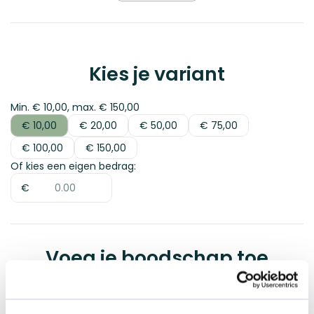
Kies je variant
Min. € 10,00, max. € 150,00
€ 10,00
€ 20,00
€ 50,00
€ 75,00
€ 10,00
€ 20,00
€ 50,00
€ 75,00
€ 100,00
€ 150,00
€ 100,00
€ 150,00
Of kies een eigen bedrag:
€
Dille&Kamille |
Voeg je boodschap toe
Digitaal
€ 10,00
Boodschap
0
/
400
tekens