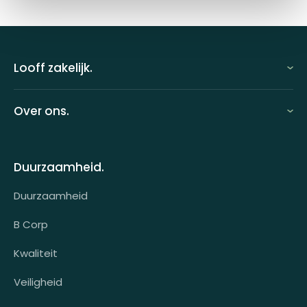
Looff zakelijk.
Looff zakelijk
Over ons.
Looff bedrijfsomgeving
Over ons
Looff attentprogramma | Collega's
Duurzaamheid.
Contact
Tarieven
Duurzaamheid
Werken bij
Voor wie?
B Corp
Klantcases
Kwaliteit
HR-koppeling
Veiligheid
OCI-koppeling