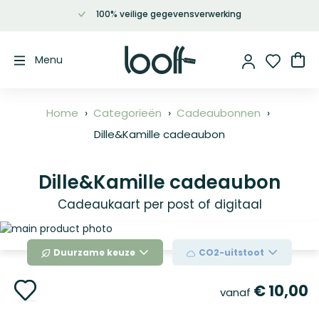
100% veilige gegevensverwerking
Ga
naar
de
Wi
Menu
inhoud
Home
Categorieën
Cadeaubonnen
Dille&Kamille cadeaubon
Dille&Kamille cadeaubon
Cadeaukaart per post of digitaal
Ga
naar
Duurzame keuze
CO2-uitstoot
het
einde
Ga
van
€ 10,00
vanaf
naar
de
het
afbeeldingen-