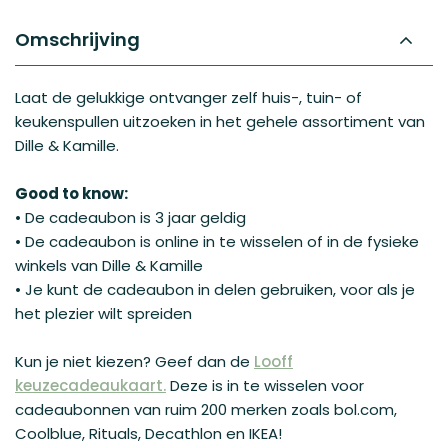
begin
gallerij
van
Omschrijving
de
afbeeldingen-
gallerij
Laat de gelukkige ontvanger zelf huis-, tuin- of
keukenspullen uitzoeken in het gehele assortiment van
Dille & Kamille.
Good to know:
• De cadeaubon is 3 jaar geldig
• De cadeaubon is online in te wisselen of in de fysieke
winkels van Dille & Kamille
• Je kunt de cadeaubon in delen gebruiken, voor als je
het plezier wilt spreiden
Kun je niet kiezen? Geef dan de
Looff
keuzecadeaukaart.
Deze is in te wisselen voor
cadeaubonnen van ruim 200 merken zoals bol.com,
Coolblue, Rituals, Decathlon en IKEA!