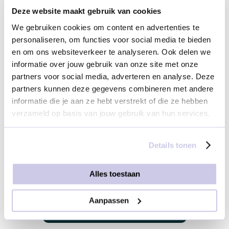
Deze website maakt gebruik van cookies
We gebruiken cookies om content en advertenties te
personaliseren, om functies voor social media te bieden
en om ons websiteverkeer te analyseren. Ook delen we
informatie over jouw gebruik van onze site met onze
partners voor social media, adverteren en analyse. Deze
Boodschap
partners kunnen deze gegevens combineren met andere
Selecteer je bezorgservice
€ 0,00
informatie die je aan ze hebt verstrekt of die ze hebben
verzameld op basis van jouw gebruik van hun services.
Bezorgmoment & emailadres(sen) geef je later in
Details tonen
het bestelproces aan ons door.
Alles toestaan
Aanpassen
Dit product toevoegen