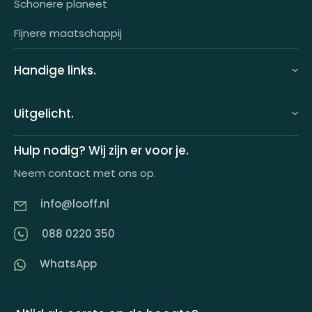
Schonere planeet
Fijnere maatschappij
Handige links.
FAQ
Uitgelicht.
Demo aanvragen
Keuzecadeauconcepten
Hulp nodig? Wij zijn er voor je.
Offerte aanvragen
Neem contact met ons op.
Looff keuzecadeaukaart
Product tippen
info@looff.nl
Producten in huisstijl
Partner worden
088 0220 350
Artikelen
WhatsApp
Inspiratiemagazine
Impactrapport