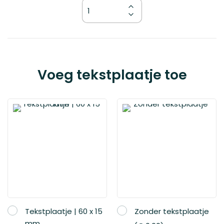
Kies
Voeg tekstplaatje toe
je
variant
Een
handdruk
van goud
€ 64,90
Tekstplaatje | 60 x 15
Zonder tekstplaatje
mm