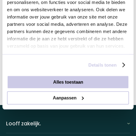
personaliseren, om functies voor social media te bieden
en om ons websiteverkeer te analyseren. Ook delen we
Selecteer je bezorgservice
informatie over jouw gebruik van onze site met onze
partners voor social media, adverteren en analyse. Deze
partners kunnen deze gegevens combineren met andere
Is het bezorgadres in Nederland?
informatie die je aan ze hebt verstrekt of die ze hebben
verzameld op basis van jouw gebruik van hun services.
Ja
Nee
Details tonen
Dit product toevoegen
Alles toestaan
Aanpassen
Looff zakelijk.