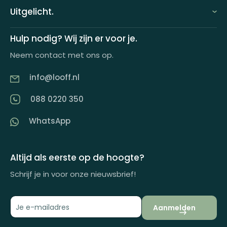
FAQ
Uitgelicht.
Demo aanvragen
Keuzecadeauconcepten
Hulp nodig? Wij zijn er voor je.
Offerte aanvragen
Neem contact met ons op.
Looff keuzecadeaukaart
Product tippen
info@looff.nl
Producten in huisstijl
Partner worden
088 0220 350
Artikelen
WhatsApp
Inspiratiemagazine
Impactrapport
Altijd als eerste op de hoogte?
Schrijf je in voor onze nieuwsbrief!
Aanmelden