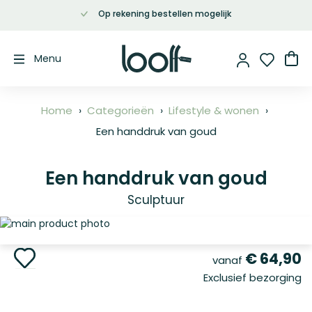
Op rekening bestellen mogelijk
Ga
naar
de
Wi
Menu
inhoud
Home
Categorieën
Lifestyle & wonen
Een handdruk van goud
Een handdruk van goud
Sculptuur
Ga
naar
het
Ga
€ 64,90
vanaf
einde
naar
Exclusief bezorging
van
het
de
begin
afbeeldingen-
van