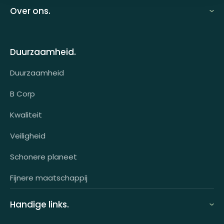
Looff zakelijk
Over ons.
Looff bedrijfsomgeving
Over ons
Looff attentprogramma | Collega's
Duurzaamheid.
Contact
Tarieven
Duurzaamheid
Werken bij
Voor wie?
B Corp
Klantcases
Kwaliteit
HR-koppeling
Veiligheid
OCI-koppeling
Schonere planeet
Fijnere maatschappij
Handige links.