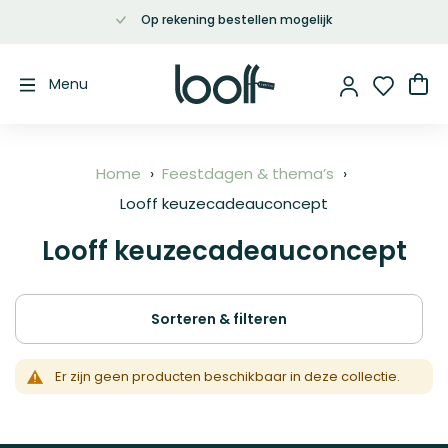
Op rekening bestellen mogelijk
Ga
naar
de
Wi
Menu
inhoud
Home
Feestdagen & thema’s
Looff keuzecadeauconcept
Looff keuzecadeauconcept
Sorteren & filteren
Er zijn geen producten beschikbaar in deze collectie.