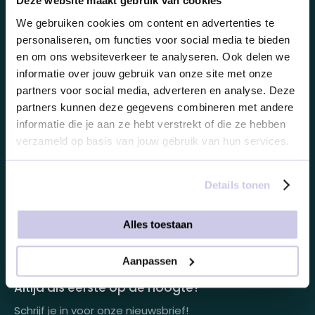
Deze website maakt gebruik van cookies
Fijnere maatschappij
We gebruiken cookies om content en advertenties te
Handige links.
personaliseren, om functies voor social media te bieden
en om ons websiteverkeer te analyseren. Ook delen we
informatie over jouw gebruik van onze site met onze
FAQ
Uitgelicht.
partners voor social media, adverteren en analyse. Deze
Demo aanvragen
partners kunnen deze gegevens combineren met andere
Keuzecadeauconcepten
Hulp nodig? Wij zijn er voor je.
informatie die je aan ze hebt verstrekt of die ze hebben
Offerte aanvragen
verzameld op basis van jouw gebruik van hun services.
Neem contact met ons op.
Looff keuzecadeaukaart
Product tippen
info@looff.nl
Producten in huisstijl
Details tonen
Partner worden
088 0220 350
Artikelen
Alles toestaan
WhatsApp
Inspiratiemagazine
Aanpassen
Impactrapport
Altijd als eerste op de hoogte?
Schrijf je in voor onze nieuwsbrief!