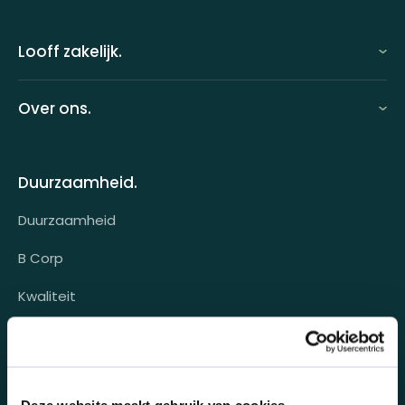
Looff zakelijk.
Looff zakelijk
Over ons.
Looff bedrijfsomgeving
Over ons
Looff attentprogramma | Collega's
Duurzaamheid.
Contact
Tarieven
Duurzaamheid
Werken bij
Voor wie?
B Corp
Klantcases
Kwaliteit
HR-koppeling
Veiligheid
OCI-koppeling
Schonere planeet