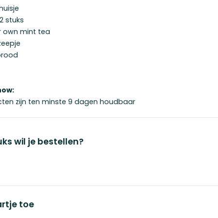
huisje
 2 stuks
r own mint tea
zeepje
brood
now:
cten zijn ten minste 9 dagen houdbaar
ks wil je bestellen?
rtje toe