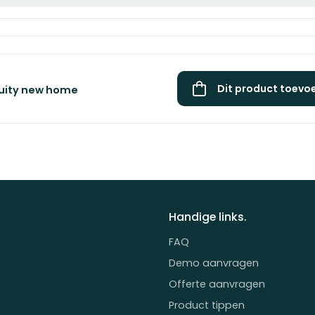
Dit product toevo
ruity new home
Handige links.
FAQ
Demo aanvragen
Offerte aanvragen
Product tippen