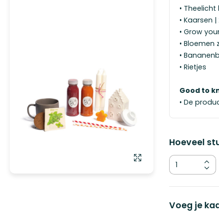
• Theelicht 
• Kaarsen |
• Grow you
• Bloemen 
• Bananen
• Rietjes
Good to k
• De produ
Hoeveel stu
Ga
naar
het
begin
Kies
Voeg je kaa
van
de