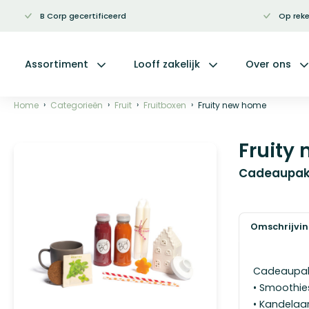
B Corp gecertificeerd
Op reke
Ga
naar
de
inhoud
Assortiment
Looff zakelijk
Over ons
Home
Categorieën
Fruit
Fruitboxen
Fruity new home
Fruity
Ga
naar
het
Cadeaupak
einde
van
de
afbeeldingen-
gallerij
Omschrijvi
Cadeaupak
• Smoothies
• Kandelaa