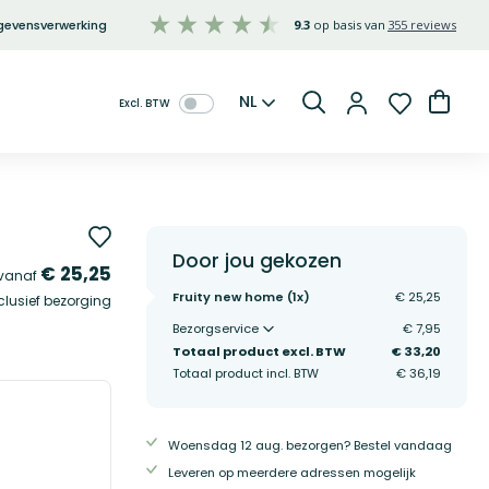
gevensverwerking
9.3
355 reviews
Taal
Winke
NL
Zoeken
Door jou gekozen
€ 25,25
vanaf
Fruity new home (
1
x)
€ 25,25
clusief bezorging
Bezorgservice
€ 7,95
Totaal product excl. BTW
€ 33,20
Totaal product incl. BTW
€ 36,19
Woensdag 12 aug. bezorgen? Bestel vandaag
Leveren op meerdere adressen mogelijk