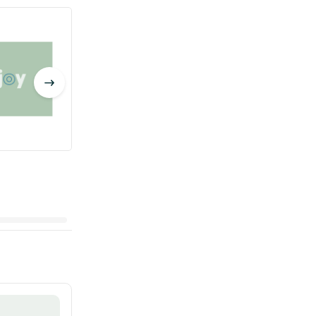
Blij met jou
Thank y
€ 1,95
€ 1,95