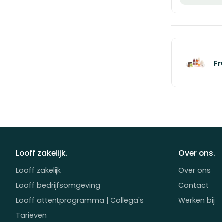
F
Looff zakelijk.
Over ons.
Looff zakelijk
Over ons
Looff bedrijfsomgeving
Contact
Looff attentprogramma | Collega's
Werken bij
Tarieven