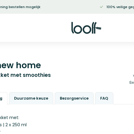
ning bestellen mogelijk
100% veilige ge
 new home
ket met smoothies
Ex
ng
Duurzame keuze
Bezorgservice
FAQ
ket met:
 | 2 x 250 ml
r