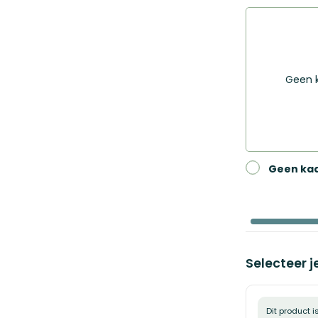
je
afbeeldingen-
variant
gallerij
€ 
Geen k
Geen kaa
Selecteer j
Dit product i