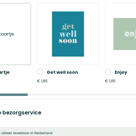
Fruity
new
home
25,25
aartje
rtje
Get well soon
Enjoy
€ 1,95
€ 1,95
e bezorgservice
s alleen leverbaar in Nederland