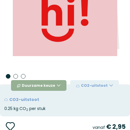
Duurzame keuze
CO2-uitstoot
CO2-uitstoot
0.25 kg CO
per stuk
2
Ga
€ 2,95
vanaf
naar