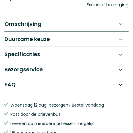
Exclusief bezorging
het
begin
van
de
Omschrijving
afbeeldingen-
gallerij
Duurzame keuze
Specificaties
Bezorgservice
FAQ
Woensdag 12 aug. bezorgen? Bestel vandaag
Past door de brievenbus
Leveren op meerdere adressen mogelijk
Uit voorraad leverbaar