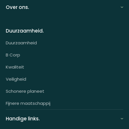
Looff zakelijk
Over ons.
Looff bedrijfsomgeving
Over ons
Looff attentprogramma | Collega's
Duurzaamheid.
Contact
Tarieven
Duurzaamheid
Werken bij
Voor wie?
B Corp
Klantcases
Kwaliteit
HR-koppeling
Veiligheid
OCI-koppeling
Schonere planeet
Fijnere maatschappij
Handige links.