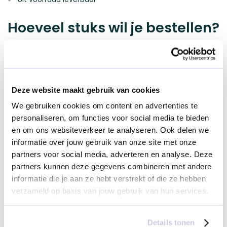
Hoeveel stuks wil je bestellen?
Deze website maakt gebruik van cookies
We gebruiken cookies om content en advertenties te
personaliseren, om functies voor social media te bieden
Kies
Voeg je boodschap toe
en om ons websiteverkeer te analyseren. Ook delen we
je
informatie over jouw gebruik van onze site met onze
partners voor social media, adverteren en analyse. Deze
variant
Boodschap
0
/
500
tekens
partners kunnen deze gegevens combineren met andere
informatie die je aan ze hebt verstrekt of die ze hebben
verzameld op basis van jouw gebruik van hun services.
Hi!
€ 2,95
Details tonen