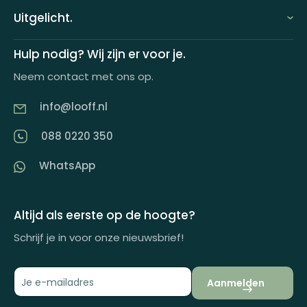
FAQ
Uitgelicht.
Demo aanvragen
Keuzecadeauconcepten
Hulp nodig? Wij zijn er voor je.
Offerte aanvragen
Neem contact met ons op.
Looff keuzecadeaukaart
Product tippen
info@looff.nl
Producten in huisstijl
Partner worden
088 0220 350
Artikelen
WhatsApp
Inspiratiemagazine
Impactrapport
Altijd als eerste op de hoogte?
Schrijf je in voor onze nieuwsbrief!
Aanmelden