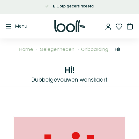
B Corp gecertificeerd
Ga
naar
de
Wi
Menu
inhoud
Home
Gelegenheden
Onboarding
Hi!
Hi!
Dubbelgevouwen wenskaart
Ga
naar
het
einde
van
de
afbeeldingen-
gallerij