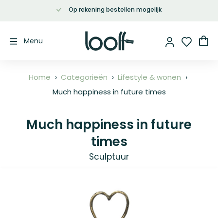
Op rekening bestellen mogelijk
Ga
naar
de
Wi
Menu
inhoud
Home
Categorieën
Lifestyle & wonen
Much happiness in future times
Much happiness in future
times
Sculptuur
Ga
naar
het
einde
van