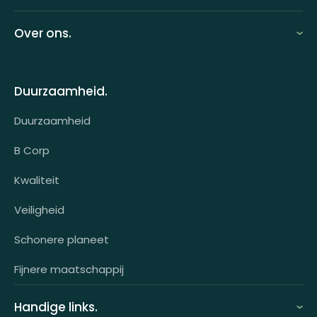
Looff zakelijk
Over ons.
Looff bedrijfsomgeving
Over ons
Looff attentprogramma | Collega's
Duurzaamheid.
Contact
Tarieven
Duurzaamheid
Werken bij
Voor wie?
B Corp
Klantcases
Kwaliteit
HR-koppeling
Veiligheid
OCI-koppeling
Schonere planeet
Fijnere maatschappij
Handige links.