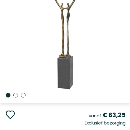
Ga
€ 63,25
vanaf
naar
Exclusief bezorging
het
begin