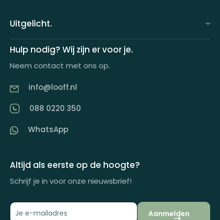
FAQ
Uitgelicht.
Demo aanvragen
Keuzecadeauconcepten
Hulp nodig? Wij zijn er voor je.
Offerte aanvragen
Neem contact met ons op.
Looff keuzecadeaukaart
Product tippen
info@looff.nl
Producten in huisstijl
Partner worden
088 0220 350
Artikelen
WhatsApp
Inspiratiemagazine
Impactrapport
Altijd als eerste op de hoogte?
Schrijf je in voor onze nieuwsbrief!
Aanmelden