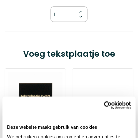
Kies
Voeg tekstplaatje toe
je
variant
Much
appiness
n future
imes
Deze website maakt gebruik van cookies
€ 63,25
We gebruiken cookies om content en advertenties te
Tekstplaatje | 30 x 30
Zonder tekstplaatje