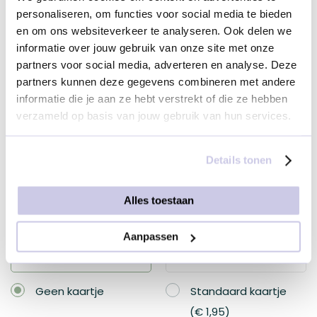
personaliseren, om functies voor social media te bieden
mm
€ 0,00
en om ons websiteverkeer te analyseren. Ook delen we
€ 13,95
informatie over jouw gebruik van onze site met onze
partners voor social media, adverteren en analyse. Deze
partners kunnen deze gegevens combineren met andere
Voeg je kaartje toe
informatie die je aan ze hebt verstrekt of die ze hebben
verzameld op basis van jouw gebruik van hun services.
Details tonen
Alles toestaan
Geen kaartje
Aanpassen
Geen kaartje
Standaard kaartje
€ 1,95