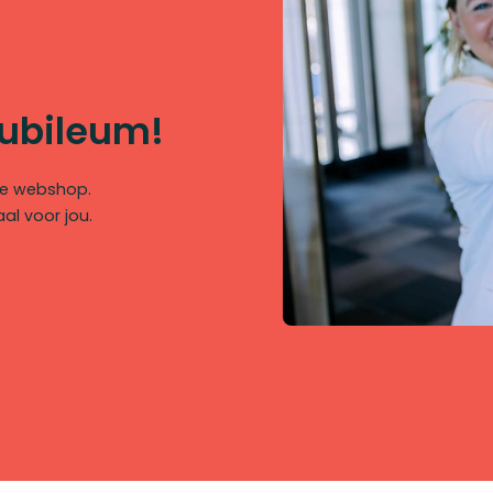
jubileum!
eze webshop.
l voor jou.