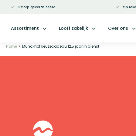
B Corp gecertificeerd
Op reke
Ga
naar
de
inhoud
Assortiment
Looff zakelijk
Over ons
Home
Munckhof keuzecadeau 12,5 jaar in dienst