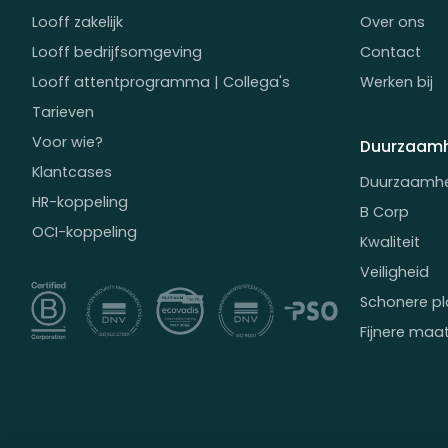
Looff zakelijk
Over ons
Looff bedrijfsomgeving
Contact
Looff attentprogramma | Collega's
Werken bij
Tarieven
Voor wie?
Duurzaamh
Klantcases
Duurzaamh
HR-koppeling
B Corp
OCI-koppeling
Kwaliteit
Veiligheid
Schonere pl
Fijnere maa