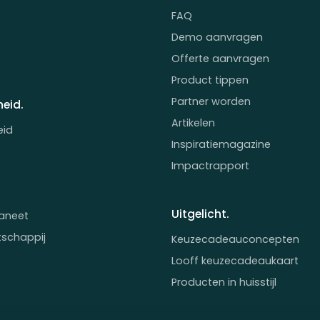
FAQ
Demo aanvragen
Offerte aanvragen
Product tippen
Partner worden
eid.
Artikelen
eid
Inspiratiemagazine
Impactrapport
Uitgelicht.
aneet
tschappij
Keuzecadeauconcepten
Looff keuzecadeaukaart
Producten in huisstijl