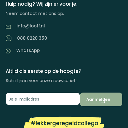
Keuzecadeauconcepten
Hulp nodig? Wij zijn er voor je.
Offerte aanvragen
Neem contact met ons op.
Looff keuzecadeaukaart
Product tippen
info@looff.nl
Producten in huisstijl
Partner worden
088 0220 350
Artikelen
WhatsApp
Inspiratiemagazine
Impactrapport
Altijd als eerste op de hoogte?
Schrijf je in voor onze nieuwsbrief!
Aanmelden