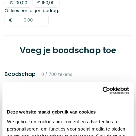
€ 5,00
€ 10,00
€ 20,00
€ 50,00
€ 100,00
€ 150,00
€ 100,00
€ 150,00
Of kies een eigen bedrag:
€
Nationale
Voeg je boodschap toe
bioscoopbon |
Digitaal
€ 5,00
Boodschap
0
/
700
tekens
Deze website maakt gebruik van cookies
We gebruiken cookies om content en advertenties te
Selecteer je bezorgservice
personaliseren, om functies voor social media te bieden
Met boodschap
en om ons websiteverkeer te analyseren. Ook delen we