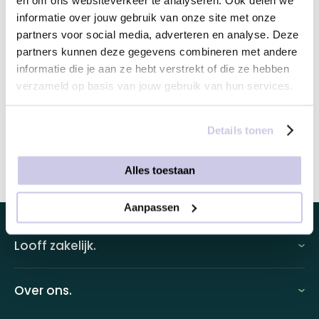
€ 0,00
informatie over jouw gebruik van onze site met onze
partners voor social media, adverteren en analyse. Deze
Bezorgmoment & emailadres(sen) geef je later in
partners kunnen deze gegevens combineren met andere
het bestelproces aan ons door.
informatie die je aan ze hebt verstrekt of die ze hebben
verzameld op basis van jouw gebruik van hun services.
Details tonen
Dit product toevoegen
Alles toestaan
Aanpassen
Looff zakelijk.
Looff zakelijk
Over ons.
Looff bedrijfsomgeving