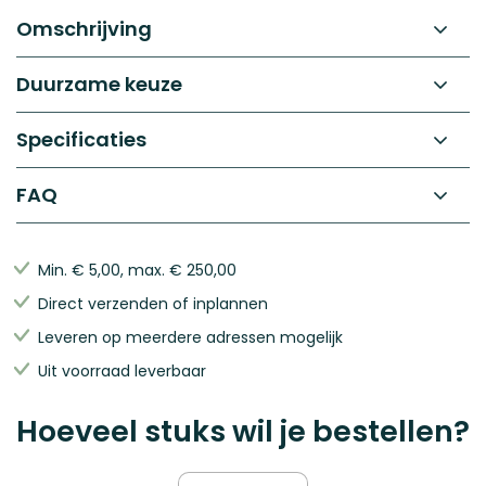
begin
gallerij
Omschrijving
van
de
afbeeldingen-
Duurzame keuze
gallerij
Specificaties
FAQ
Min.
€ 5,00
, max.
€ 250,00
Direct verzenden of inplannen
Leveren op meerdere adressen mogelijk
Uit voorraad leverbaar
Hoeveel stuks wil je bestellen?