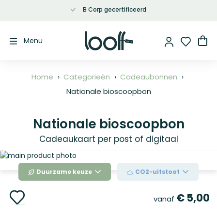
B Corp gecertificeerd
Ga
naar
de
Wi
Menu
inhoud
Home
Categorieën
Cadeaubonnen
Nationale bioscoopbon
Nationale bioscoopbon
Cadeaukaart per post of digitaal
Ga
naar
Duurzame keuze
CO2-uitstoot
het
einde
Ga
van
€ 5,00
vanaf
naar
de
het
afbeeldingen-