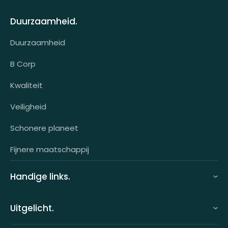
Over ons
Looff attentprogramma | Collega's
Duurzaamheid.
Contact
Tarieven
Duurzaamheid
Werken bij
Voor wie?
B Corp
Klantcases
Kwaliteit
HR-koppeling
Veiligheid
OCI-koppeling
Schonere planeet
Fijnere maatschappij
Handige links.
FAQ
Uitgelicht.
Demo aanvragen