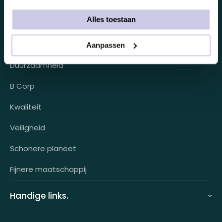
Over ons.
Looff bedrijfsomgeving
Alles toestaan
Over ons
Looff attentprogramma | Collega's
Duurzaamheid.
Aanpassen
Contact
Tarieven
Duurzaamheid
Werken bij
Voor wie?
B Corp
Klantcases
Kwaliteit
HR-koppeling
Veiligheid
OCI-koppeling
Schonere planeet
Fijnere maatschappij
Handige links.
FAQ