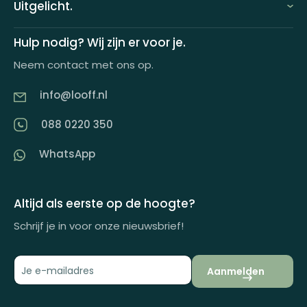
Uitgelicht.
Demo aanvragen
Keuzecadeauconcepten
Hulp nodig? Wij zijn er voor je.
Offerte aanvragen
Neem contact met ons op.
Looff keuzecadeaukaart
Product tippen
info@looff.nl
Producten in huisstijl
Partner worden
088 0220 350
Artikelen
WhatsApp
Inspiratiemagazine
Impactrapport
Altijd als eerste op de hoogte?
Schrijf je in voor onze nieuwsbrief!
Aanmelden