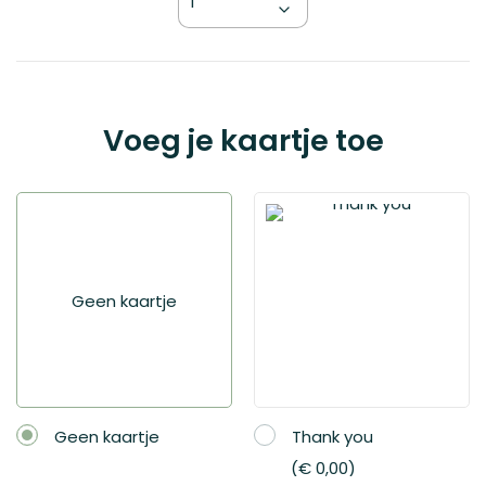
Kies
Voeg je kaartje toe
je
variant
Geen kaartje
llands
oeppakket
 0,00
Geen kaartje
Thank you
€ 0,00