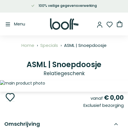
100% veilige gegevensverwerking
Ga
naar
de
Wi
Menu
inhoud
Home
Specials
ASML | Snoepdoosje
ASML | Snoepdoosje
Relatiegeschenk
Ga
naar
het
Ga
€ 0,00
vanaf
einde
naar
Exclusief bezorging
van
het
de
begin
afbeeldingen-
van
gallerij
de
Omschrijving