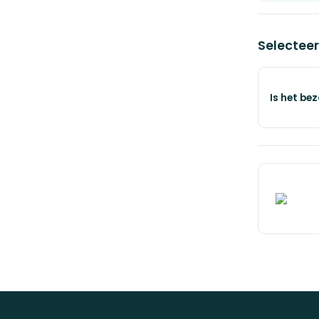
Selecteer
Voeg t
€ 0,00
Is het be