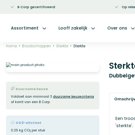
B Corp gecertificeerd
Op reke
Ga
naar
de
inhoud
Assortiment
Looff zakelijk
Over ons
Home
Boodschappen
Sterkte
Sterkte
Sterkt
Ga
naar
het
Dubbelge
einde
van
de
Duurzame keuze
afbeeldingen-
Voldoet aan minimaal 3
duurzame keuzecriteria
gallerij
Omschrij
of komt van een B Corp.
Een troo
CO2-uitstoot
'sterkte'.
0.25 kg CO
per stuk
2