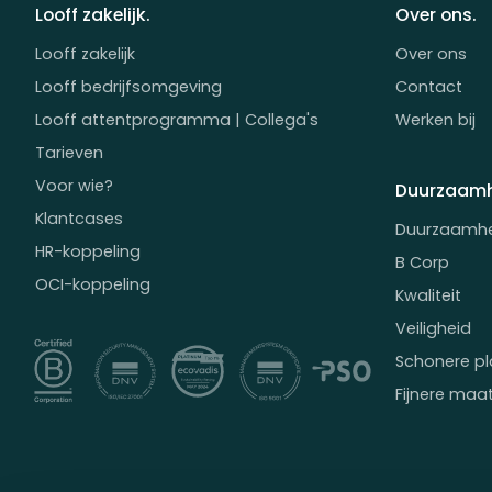
Looff zakelijk.
Over ons.
Looff zakelijk
Over ons
Looff bedrijfsomgeving
Contact
Looff attentprogramma | Collega's
Werken bij
Tarieven
Voor wie?
Duurzaamh
Klantcases
Duurzaamh
HR-koppeling
B Corp
OCI-koppeling
Kwaliteit
Veiligheid
Schonere pl
Fijnere maa