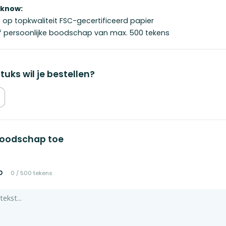
 know:
t op topkwaliteit FSC-gecertificeerd papier
ief persoonlijke boodschap van max. 500 tekens
tuks wil je bestellen?
boodschap toe
p
0
/
500
tekens
Sterkte
€ 2,95