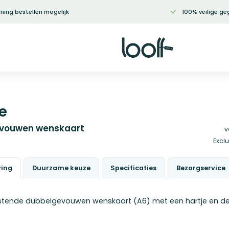
ning bestellen mogelijk
100% veilige ge
e
vouwen wenskaart
v
Exclu
ving
Duurzame keuze
Specificaties
Bezorgservice
stende dubbelgevouwen wenskaart (A6) met een hartje en de