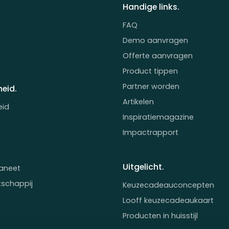
Handige links.
FAQ
Demo aanvragen
Offerte aanvragen
Product tippen
Partner worden
eid.
Artikelen
eid
Inspiratiemagazine
Impactrapport
Uitgelicht.
aneet
tschappij
Keuzecadeauconcepten
Looff keuzecadeaukaart
Producten in huisstijl