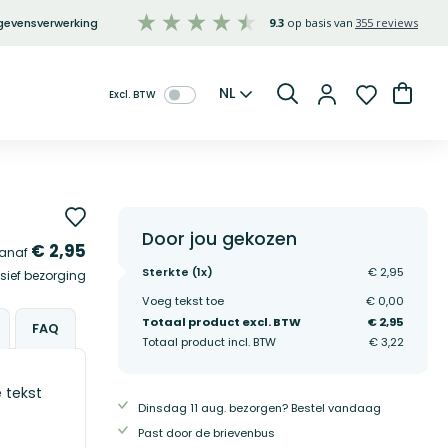
gevensverwerking
9.3
355 reviews
Taal
Winke
NL
Zoeken
Door jou gekozen
€ 2,95
anaf
Sterkte (
1
x)
€ 2,95
sief bezorging
Voeg tekst toe
€ 0,00
Totaal product excl. BTW
€ 2,95
FAQ
Totaal product incl. BTW
€ 3,22
 tekst
Dinsdag 11 aug. bezorgen? Bestel vandaag
Past door de brievenbus