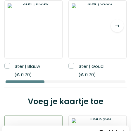
variant
Sunny
smile
€ 20,80
Ster | Blauw
Ster | Goud
€ 0,70
€ 0,70
Voeg je kaartje toe