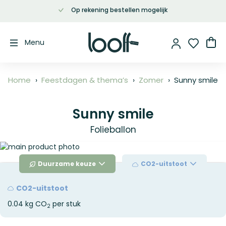
Op rekening bestellen mogelijk
Ga
naar
de
Wi
Menu
inhoud
Home
Feestdagen & thema’s
Zomer
Sunny smile
Sunny smile
Folieballon
Ga
naar
Duurzame keuze
CO2-uitstoot
het
einde
van
CO2-uitstoot
de
0.04 kg CO
per stuk
afbeeldingen-
2
gallerij