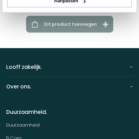
Aanpassen
Dit product toevoegen
Looff zakelijk.
Looff zakelijk
Over ons.
Looff bedrijfsomgeving
Over ons
Looff attentprogramma | Collega's
Duurzaamheid.
Contact
Tarieven
Duurzaamheid
Werken bij
Voor wie?
B Corp