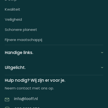
Klantcases
Kwaliteit
HR-koppeling
Veiligheid
OCI-koppeling
Schonere planeet
Fijnere maatschappij
Handige links.
FAQ
Uitgelicht.
Demo aanvragen
Keuzecadeauconcepten
Hulp nodig? Wij zijn er voor je.
Offerte aanvragen
Neem contact met ons op.
Looff keuzecadeaukaart
Product tippen
info@looff.nl
Producten in huisstijl
Partner worden