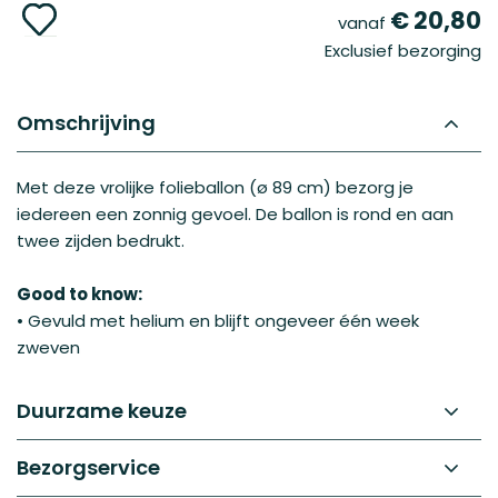
Ga
€ 20,80
vanaf
naar
Exclusief bezorging
het
begin
van
de
Omschrijving
afbeeldingen-
gallerij
Met deze vrolijke folieballon (ø 89 cm) bezorg je
iedereen een zonnig gevoel. De ballon is rond en aan
twee zijden bedrukt.
Good to know:
• Gevuld met helium en blijft ongeveer één week
zweven
Duurzame keuze
Bezorgservice