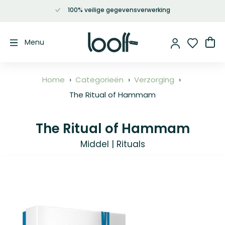
100% veilige gegevensverwerking
Ga
naar
de
Wi
Menu
inhoud
Home
Categorieën
Verzorging
The Ritual of Hammam
The Ritual of Hammam
Middel | Rituals
Ga
naar
het
einde
van
de
afbeeldingen-