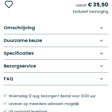
Ga
€ 35,50
vanaf
naar
Exclusief bezorging
het
begin
van
de
Omschrijving
afbeeldingen-
gallerij
Duurzame keuze
Specificaties
Bezorgservice
FAQ
Woensdag 12 aug. bezorgen? Bestel voor 13:00 uur
Leveren op meerdere adressen mogelijk
Uit voorraad leverbaar