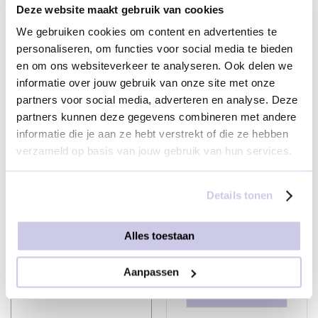
Deze website maakt gebruik van cookies
€ 35,50
We gebruiken cookies om content en advertenties te
Tony's Chocolonely |
Tony's Chocolonely |
personaliseren, om functies voor social media te bieden
Je wordt bedankt |
Blij met jou | 180 gr.
en om ons websiteverkeer te analyseren. Ook delen we
180 gr.
informatie over jouw gebruik van onze site met onze
€ 7,95
partners voor social media, adverteren en analyse. Deze
€ 7,95
partners kunnen deze gegevens combineren met andere
informatie die je aan ze hebt verstrekt of die ze hebben
verzameld op basis van jouw gebruik van hun services.
Voeg je kaartje toe
Details tonen
Alles toestaan
Geen kaartje
Aanpassen