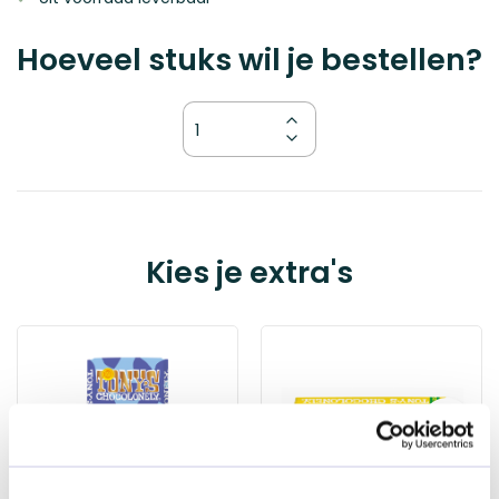
Hoeveel stuks wil je bestellen?
Kies
Kies je extra's
je
variant
he Ritual
f
Hammam