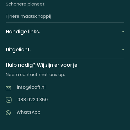
OCI-koppeling
Schonere planeet
Fijnere maatschappij
Handige links.
FAQ
Uitgelicht.
Demo aanvragen
Keuzecadeauconcepten
Hulp nodig? Wij zijn er voor je.
Offerte aanvragen
Neem contact met ons op.
Looff keuzecadeaukaart
Product tippen
info@looff.nl
Producten in huisstijl
Partner worden
088 0220 350
Artikelen
WhatsApp
Inspiratiemagazine