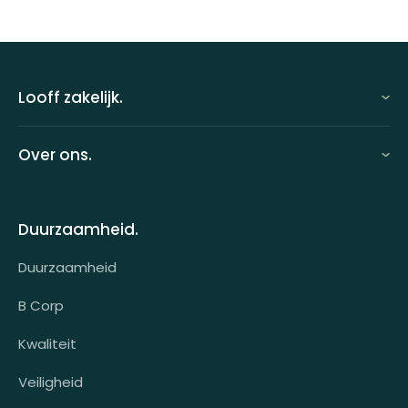
Looff zakelijk.
Looff zakelijk
Over ons.
Looff bedrijfsomgeving
Over ons
Looff attentprogramma | Collega's
Duurzaamheid.
Contact
Tarieven
Duurzaamheid
Werken bij
Voor wie?
B Corp
Klantcases
Kwaliteit
HR-koppeling
Veiligheid