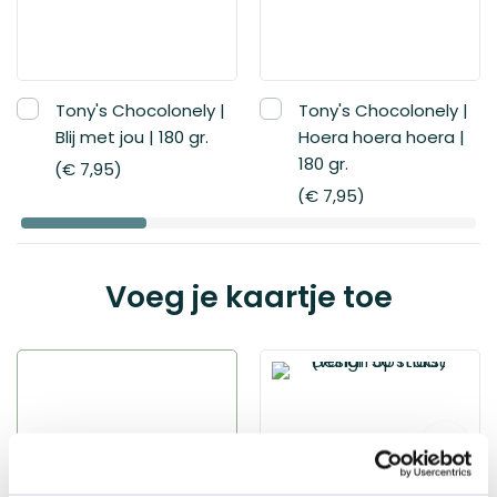
Ritual of
Sakura
€ 25,95
Tony's Chocolonely |
Tony's Chocolonely |
Blij met jou | 180 gr.
Hoera hoera hoera |
180 gr.
€ 7,95
€ 7,95
Voeg je kaartje toe
Geen kaartje