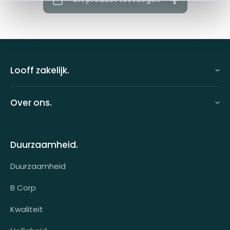
Looff zakelijk.
Looff zakelijk
Over ons.
Looff bedrijfsomgeving
Over ons
Looff attentprogramma | Collega's
Duurzaamheid.
Contact
Tarieven
Duurzaamheid
Werken bij
Voor wie?
B Corp
Klantcases
Kwaliteit
HR-koppeling