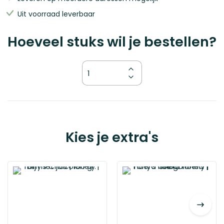
Uit voorraad leverbaar
Hoeveel stuks wil je bestellen?
Kies
Kies je extra's
je
variant
The