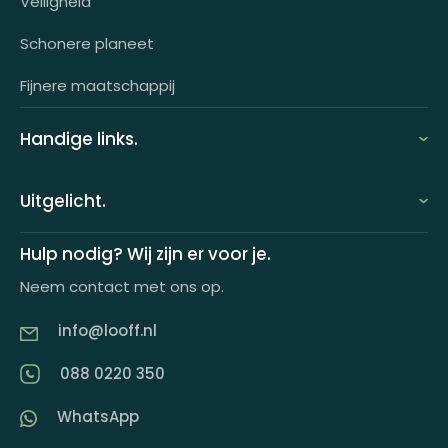
Veiligheid
OCI-koppeling
Schonere planeet
Fijnere maatschappij
Handige links.
FAQ
Uitgelicht.
Demo aanvragen
Keuzecadeauconcepten
Hulp nodig? Wij zijn er voor je.
Offerte aanvragen
Neem contact met ons op.
Looff keuzecadeaukaart
Product tippen
info@looff.nl
Producten in huisstijl
Partner worden
088 0220 350
Artikelen
WhatsApp
Inspiratiemagazine