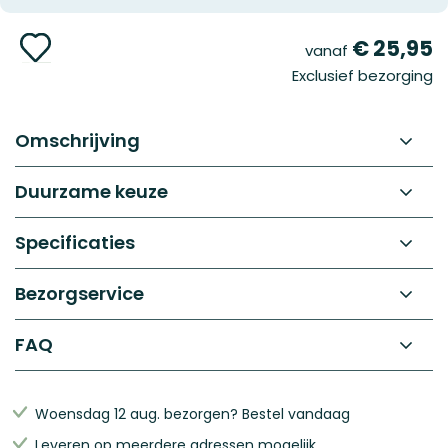
gallerij
Ga
€ 25,95
vanaf
naar
Exclusief bezorging
het
begin
van
de
Omschrijving
afbeeldingen-
gallerij
Duurzame keuze
Specificaties
Bezorgservice
FAQ
Woensdag 12 aug. bezorgen? Bestel vandaag
Leveren op meerdere adressen mogelijk