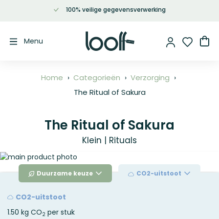
100% veilige gegevensverwerking
Ga
naar
de
Wi
Menu
inhoud
Home
Categorieën
Verzorging
The Ritual of Sakura
The Ritual of Sakura
Klein | Rituals
Ga
naar
Duurzame keuze
CO2-uitstoot
het
einde
van
CO2-uitstoot
de
1.50 kg CO
per stuk
afbeeldingen-
2