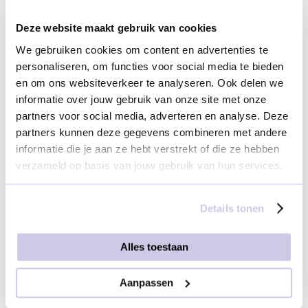
Deze website maakt gebruik van cookies
We gebruiken cookies om content en advertenties te
Geen kaartje
Design op maat
personaliseren, om functies voor social media te bieden
(vanaf 50 stuks)
en om ons websiteverkeer te analyseren. Ook delen we
informatie over jouw gebruik van onze site met onze
€ 2,50
partners voor social media, adverteren en analyse. Deze
partners kunnen deze gegevens combineren met andere
informatie die je aan ze hebt verstrekt of die ze hebben
Selecteer je bezorgservice
verzameld op basis van jouw gebruik van hun services.
Is het bezorgadres in Nederland?
Details tonen
Ja
Nee
Alles toestaan
Aanpassen
Dit product toevoegen