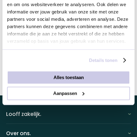
en om ons websiteverkeer te analyseren. Ook delen we
informatie over jouw gebruik van onze site met onze
Selecteer je bezorgservice
partners voor social media, adverteren en analyse. Deze
partners kunnen deze gegevens combineren met andere
informatie die je aan ze hebt verstrekt of die ze hebben
Dit product is alleen leverbaar in Nederland
verzameld op basis van jouw gebruik van hun services.
Details tonen
Dit product toevoegen
Alles toestaan
Aanpassen
Looff zakelijk.
Looff zakelijk
Over ons.