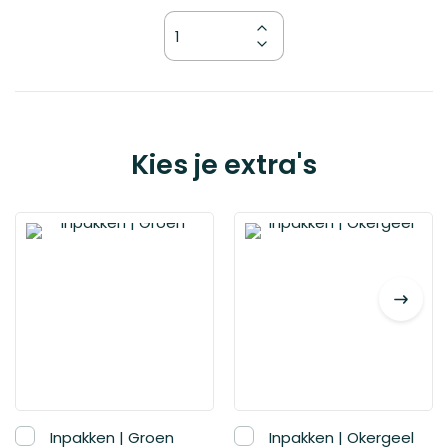
Kies
Kies je extra's
je
variant
ime to
omo |
eekendje
eg
€ 21,99
Inpakken | Groen
Inpakken | Okergeel