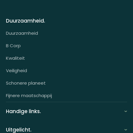
Looff bedrijfsomgeving
Over ons
Looff attentprogramma | Collega's
Duurzaamheid.
Contact
Tarieven
Duurzaamheid
Werken bij
Voor wie?
B Corp
Klantcases
Kwaliteit
HR-koppeling
Veiligheid
OCI-koppeling
Schonere planeet
Fijnere maatschappij
Handige links.
FAQ
Uitgelicht.