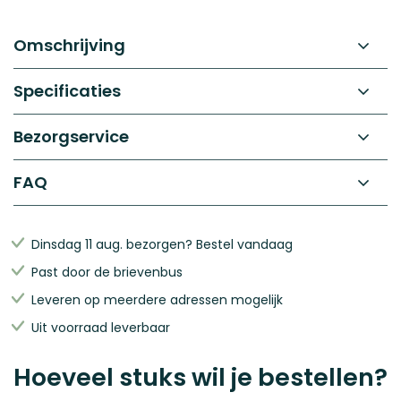
de
begin
afbeeldingen-
van
gallerij
de
Omschrijving
afbeeldingen-
gallerij
Specificaties
Bezorgservice
FAQ
Dinsdag 11 aug. bezorgen? Bestel vandaag
Past door de brievenbus
Leveren op meerdere adressen mogelijk
Uit voorraad leverbaar
Hoeveel stuks wil je bestellen?