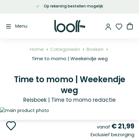
Op rekening bestellen mogelijk
Ga
naar
de
Wi
Menu
inhoud
Home
Categorieën
Boeken
Time to momo | Weekendje weg
Time to momo | Weekendje
weg
Reisboek | Time to momo redactie
Ga
naar
het
Ga
€ 21,99
vanaf
einde
naar
Exclusief bezorging
van
het