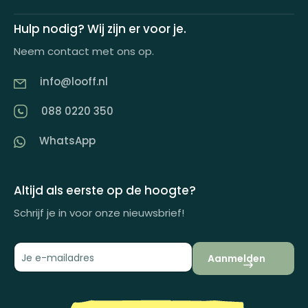
Demo aanvragen
Keuzecadeauconcepten
Hulp nodig? Wij zijn er voor je.
Offerte aanvragen
Neem contact met ons op.
Looff keuzecadeaukaart
Product tippen
info@looff.nl
Producten in huisstijl
Partner worden
088 0220 350
Artikelen
WhatsApp
Inspiratiemagazine
Impactrapport
Altijd als eerste op de hoogte?
Schrijf je in voor onze nieuwsbrief!
Aanmelden