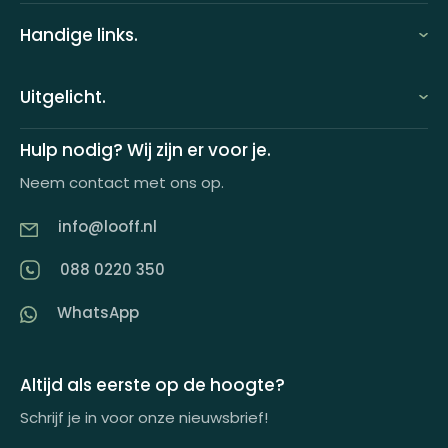
Handige links.
FAQ
Uitgelicht.
Demo aanvragen
Keuzecadeauconcepten
Hulp nodig? Wij zijn er voor je.
Offerte aanvragen
Neem contact met ons op.
Looff keuzecadeaukaart
Product tippen
info@looff.nl
Producten in huisstijl
Partner worden
088 0220 350
Artikelen
WhatsApp
Inspiratiemagazine
Impactrapport
Altijd als eerste op de hoogte?
Schrijf je in voor onze nieuwsbrief!