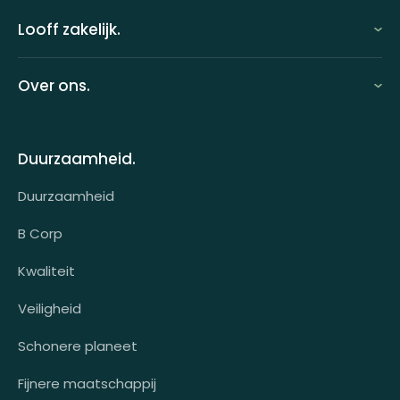
Looff zakelijk.
Looff zakelijk
Over ons.
Looff bedrijfsomgeving
Over ons
Looff attentprogramma | Collega's
Duurzaamheid.
Contact
Tarieven
Duurzaamheid
Werken bij
Voor wie?
B Corp
Klantcases
Kwaliteit
HR-koppeling
Veiligheid
OCI-koppeling
Schonere planeet
Fijnere maatschappij