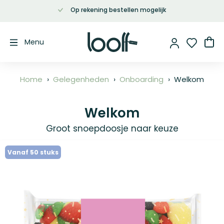
100% veilige gegevensverwerking
Ga
naar
de
Wi
Menu
inhoud
Home
Gelegenheden
Onboarding
Welkom
Welkom
Groot snoepdoosje naar keuze
Ga
Vanaf 50 stuks
naar
het
einde
van
de
afbeeldingen-
gallerij