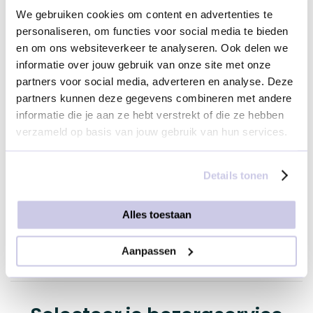
We gebruiken cookies om content en advertenties te
Voeg je kaartje toe
personaliseren, om functies voor social media te bieden
en om ons websiteverkeer te analyseren. Ook delen we
informatie over jouw gebruik van onze site met onze
partners voor social media, adverteren en analyse. Deze
partners kunnen deze gegevens combineren met andere
informatie die je aan ze hebt verstrekt of die ze hebben
Geen kaartje
verzameld op basis van jouw gebruik van hun services.
Details tonen
Geen kaartje
Welkom
Alles toestaan
€ 1,95
Aanpassen