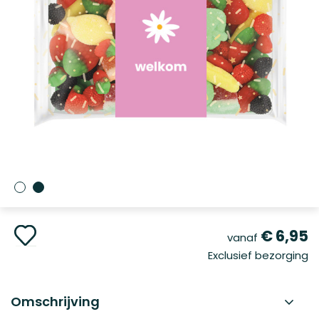
Ga
€ 6,95
vanaf
naar
Exclusief bezorging
het
begin
van
de
Omschrijving
afbeeldingen-