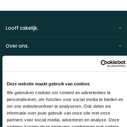
Looff zakelijk.
Looff zakelijk
Over ons.
Looff bedrijfsomgeving
Over ons
Looff attentprogramma | Collega's
Duurzaamheid.
Contact
Tarieven
Duurzaamheid
Deze website maakt gebruik van cookies
Werken bij
Voor wie?
B Corp
We gebruiken cookies om content en advertenties te
personaliseren, om functies voor social media te bieden en
Klantcases
Kwaliteit
om ons websiteverkeer te analyseren. Ook delen we
informatie over jouw gebruik van onze site met onze
HR-koppeling
Veiligheid
partners voor social media, adverteren en analyse. Deze
OCI-koppeling
partners kunnen deze gegevens combineren met andere