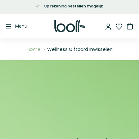
Op rekening bestellen mogelijk
Ga
naar
de
Wi
Menu
inhoud
Home
Wellness Giftcard inwisselen