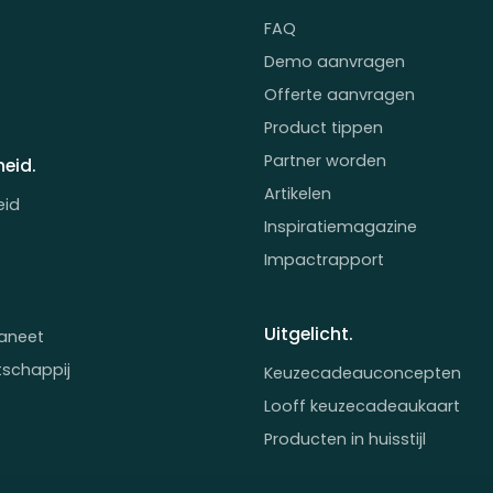
FAQ
Demo aanvragen
Offerte aanvragen
Product tippen
Partner worden
eid.
Artikelen
eid
Inspiratiemagazine
Impactrapport
Uitgelicht.
aneet
tschappij
Keuzecadeauconcepten
Looff keuzecadeaukaart
Producten in huisstijl