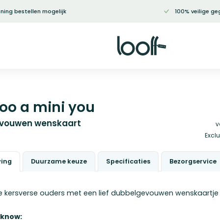
ning bestellen mogelijk
100% veilige ge
o a mini you
vouwen wenskaart
v
Exclu
ving
Duurzame keuze
Specificaties
Bezorgservice
e kersverse ouders met een lief dubbelgevouwen wenskaartje 
 know: