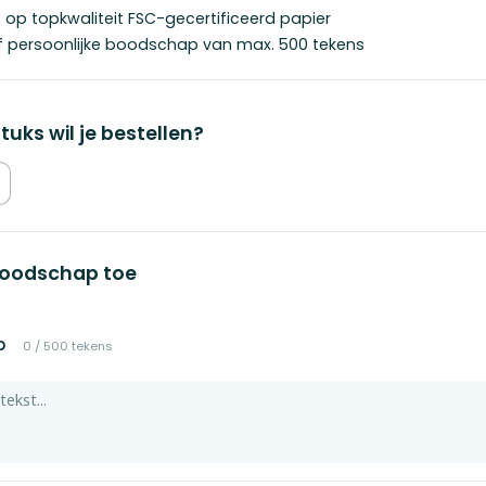
t op topkwaliteit FSC-gecertificeerd papier
ief persoonlijke boodschap van max. 500 tekens
tuks wil je bestellen?
boodschap toe
Woohoo
p
0
/
500
tekens
a mini
you
€ 2,95