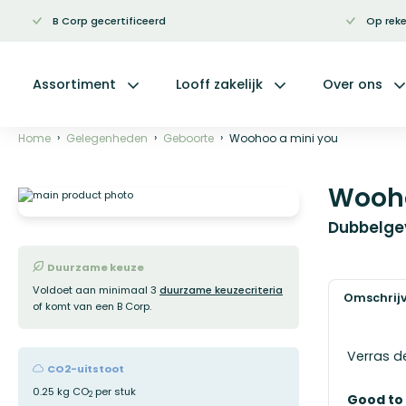
B Corp gecertificeerd
Op reke
Ga
naar
de
inhoud
Assortiment
Looff zakelijk
Over ons
Home
Gelegenheden
Geboorte
Woohoo a mini you
Wooho
Ga
naar
het
Dubbelge
einde
van
de
Duurzame keuze
afbeeldingen-
Voldoet aan minimaal 3
duurzame keuzecriteria
gallerij
Omschrij
of komt van een B Corp.
Verras d
CO2-uitstoot
0.25 kg CO
per stuk
2
Good to