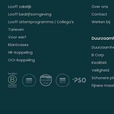
Looff zakelijk
Over ons
Looff bedrijfsomgeving
Contact
Looff attentprogramma | Collega's
Werken bij
Tarieven
Voor wie?
Duurzaamh
Klantcases
Duurzaamh
HR-koppeling
B Corp
OCI-koppeling
Kwaliteit
Veiligheid
Schonere pl
Fijnere maa