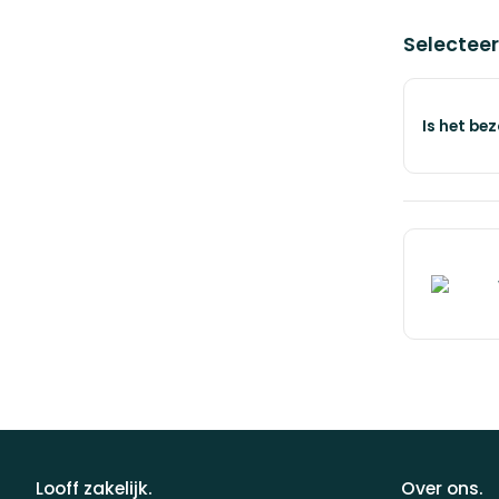
Selecteer
Voeg t
€ 0,00
Is het be
Looff zakelijk.
Over ons.