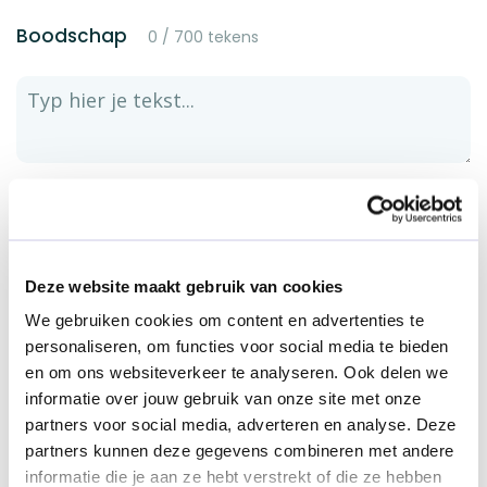
Boodschap
0
/
700
tekens
Selecteer je bezorgservice
Met boodschap
€ 0,00
Deze website maakt gebruik van cookies
We gebruiken cookies om content en advertenties te
Bezorgmoment & emailadres(sen) geef je later in
personaliseren, om functies voor social media te bieden
het bestelproces aan ons door.
en om ons websiteverkeer te analyseren. Ook delen we
informatie over jouw gebruik van onze site met onze
partners voor social media, adverteren en analyse. Deze
partners kunnen deze gegevens combineren met andere
informatie die je aan ze hebt verstrekt of die ze hebben
Dit product toevoegen