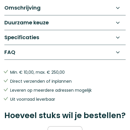
begin
gallerij
Omschrijving
van
de
afbeeldingen-
Duurzame keuze
gallerij
Specificaties
FAQ
Min.
€ 10,00
, max.
€ 250,00
Direct verzenden of inplannen
Leveren op meerdere adressen mogelijk
Uit voorraad leverbaar
Hoeveel stuks wil je bestellen?