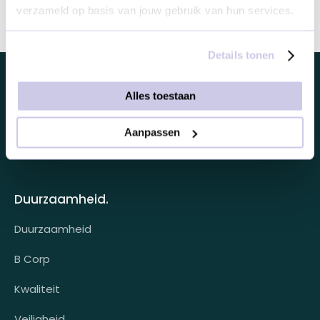
verzameld op basis van jouw gebruik van hun services.
Details tonen
Looff zakelijk.
Alles toestaan
Looff zakelijk
Aanpassen
Over ons.
Looff bedrijfsomgeving
Over ons
Looff attentprogramma | Collega's
Duurzaamheid.
Contact
Tarieven
Duurzaamheid
Werken bij
Voor wie?
B Corp
Klantcases
Kwaliteit
HR-koppeling
Veiligheid