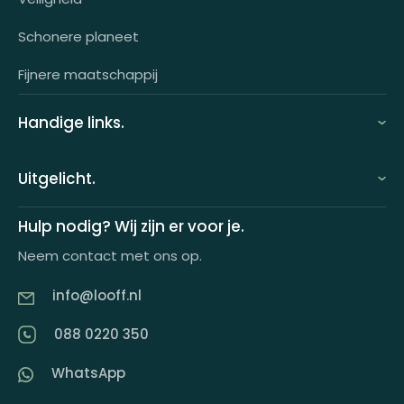
OCI-koppeling
Schonere planeet
Fijnere maatschappij
Handige links.
FAQ
Uitgelicht.
Demo aanvragen
Keuzecadeauconcepten
Hulp nodig? Wij zijn er voor je.
Offerte aanvragen
Neem contact met ons op.
Looff keuzecadeaukaart
Product tippen
info@looff.nl
Producten in huisstijl
Partner worden
088 0220 350
Artikelen
WhatsApp
Inspiratiemagazine