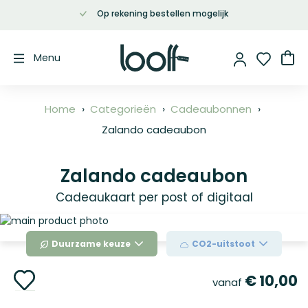
Op rekening bestellen mogelijk
Ga
naar
de
Wi
Menu
inhoud
Home
Categorieën
Cadeaubonnen
Zalando cadeaubon
Zalando cadeaubon
Cadeaukaart per post of digitaal
Ga
naar
Duurzame keuze
CO2-uitstoot
het
einde
Ga
van
€ 10,00
vanaf
naar
de
het
afbeeldingen-