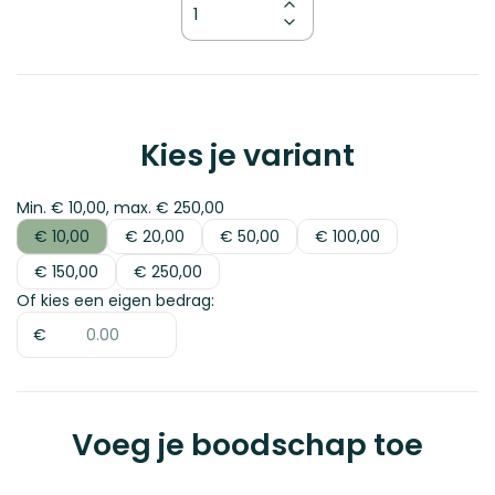
Kies je variant
Min. € 10,00, max. € 250,00
€ 10,00
€ 20,00
€ 50,00
€ 100,00
€ 10,00
€ 20,00
€ 50,00
€ 100,00
€ 150,00
€ 250,00
€ 150,00
€ 250,00
Of kies een eigen bedrag:
€
Zalando | Digitaal
Voeg je boodschap toe
€ 10,00