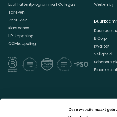
Looff attentprogramma | Collega's
Werken bij
Tarieven
Voor wie?
Duurzaamh
Klantcases
Duurzaamh
HR-koppeling
B Corp
OCI-koppeling
Kwaliteit
Veiligheid
Schonere pl
Fijnere maa
Deze website maakt gebru