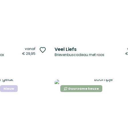
Veel Liefs
vanaf
Voeg
€ 29,95
€
box
Brievenbuscadeau met roos
toe
aan
verlanglijst
Nieuw
Duurzame keuze