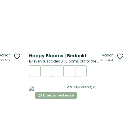
Happy Blooms | Bedankt
vanaf
vanaf
Voeg
Vo
 29,95
€ 16,49
Brievenbuscadeau | Blooms out of the box
toe
to
aan
aa
verlanglijst
ver
Duurzame keuze