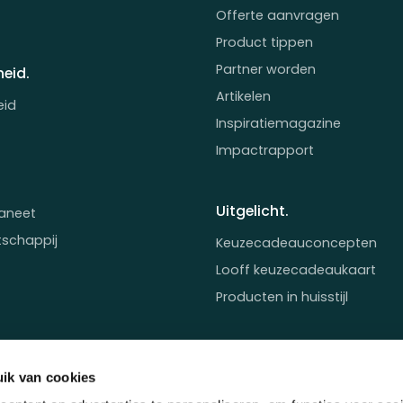
Offerte aanvragen
Product tippen
Partner worden
eid.
Artikelen
eid
Inspiratiemagazine
Impactrapport
Uitgelicht.
aneet
tschappij
Keuzecadeauconcepten
Looff keuzecadeaukaart
Producten in huisstijl
ik van cookies