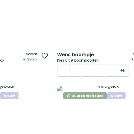
Wens boompje
vanaf
Voeg
€ 29,95
€
box
Kies uit 9 boomsoorten
toe
aan
+5
verlanglijst
Nieuw
Duurzame keuze
Nieuw