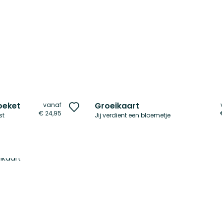
oeket
Groeikaart
vanaf
Voeg
€ 24,95
st
Jij verdient een bloemetje
toe
aan
verlanglijst