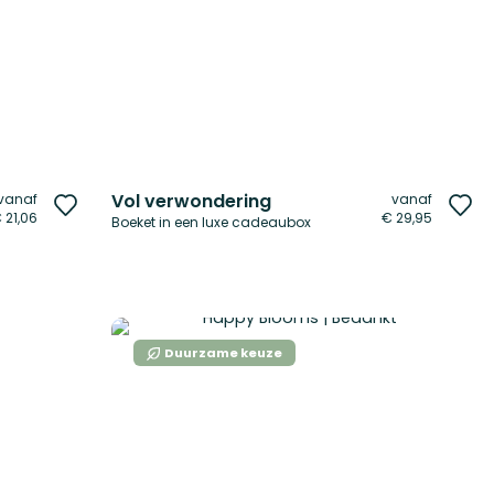
Vol verwondering
vanaf
vanaf
Voeg
Vo
 21,06
€ 29,95
Boeket in een luxe cadeaubox
toe
to
aan
aa
verlanglijst
ver
Duurzame keuze