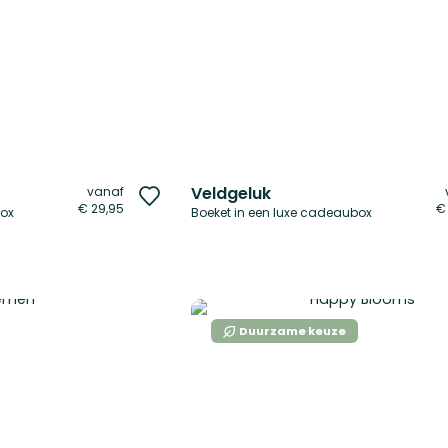
Veldgeluk
vanaf
Voeg
€ 29,95
€
box
Boeket in een luxe cadeaubox
toe
aan
verlanglijst
Duurzame keuze