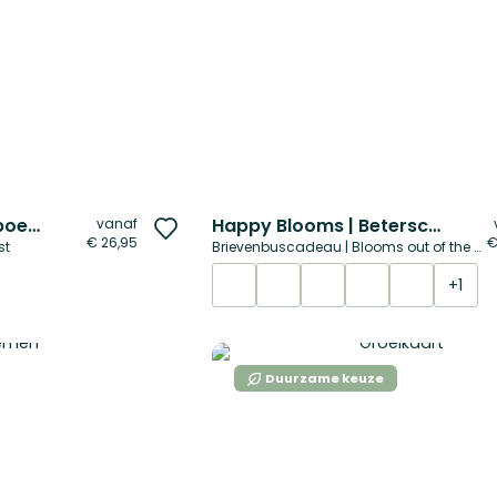
Pastel beterschapsboeket
Happy Blooms | Beterschap
vanaf
Voeg
€ 26,95
€
st
Brievenbuscadeau | Blooms out of the box
toe
aan
+1
verlanglijst
Duurzame keuze