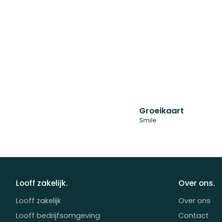
Groeikaart
Smile
Looff zakelijk.
Over ons.
Looff zakelijk
Over ons
Looff bedrijfsomgeving
Contact