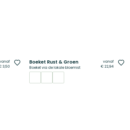
Boeket Rust & Groen
vanaf
vanaf
Voeg
Vo
€ 3,50
€ 22,94
Boeket via de lokale bloemist
toe
to
aan
aa
verlanglijst
ver