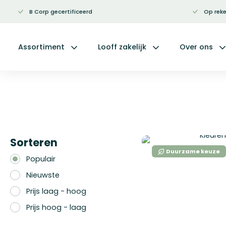
B Corp gecertificeerd
Op reke
Ga
naar
de
inhoud
Assortiment
Looff zakelijk
Over ons
Sorteren
Duurzame keuze
Populair
Nieuwste
Prijs laag - hoog
Prijs hoog - laag