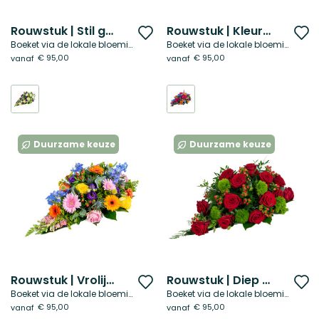
Rouwstuk | Stil gebaar
Rouwstuk | Kleurrijk afscheid
Voeg
V
Boeket via de lokale bloemist
Boeket via de lokale bloemist
toe
t
€ 95,00
€ 95,00
vanaf
vanaf
aan
a
verlanglijst
ve
Duurzame keuze
Duurzame keuze
Rouwstuk | Vrolijke herinnering
Rouwstuk | Diep verbonden
Voeg
V
Boeket via de lokale bloemist
Boeket via de lokale bloemist
toe
t
€ 95,00
€ 95,00
vanaf
vanaf
aan
a