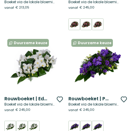
Boeket via de lokale bloemist
Boeket via de lokale bloemist
toe
t
€ 213,05
€ 245,00
vanaf
vanaf
aan
a
verlanglijst
ve
Duurzame keuze
Duurzame keuze
Rouwboeket | Edel wit
Rouwboeket | Paarse harmonie
Voeg
V
Boeket via de lokale bloemist
Boeket via de lokale bloemist
toe
t
€ 245,00
€ 245,00
vanaf
vanaf
aan
a
verlanglijst
ve