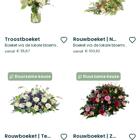
Troostboeket
Rouwboeket | Natuurlijk
Voeg
V
Boeket via de lokale bloemist
Boeket via de lokale bloemist
toe
t
€ 35,67
€ 100,92
vanaf
vanaf
aan
a
verlanglijst
ve
Duurzame keuze
Duurzame keuze
Rouwboeket | Teder
Rouwboeket | Zacht roze
Voeg
V