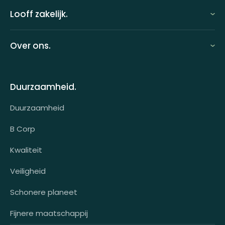
Looff zakelijk.
Looff zakelijk
Over ons.
Looff bedrijfsomgeving
Over ons
Looff attentprogramma | Collega's
Duurzaamheid.
Contact
Tarieven
Duurzaamheid
Werken bij
Voor wie?
B Corp
Klantcases
Kwaliteit
HR-koppeling
Veiligheid
OCI-koppeling
Schonere planeet
Fijnere maatschappij