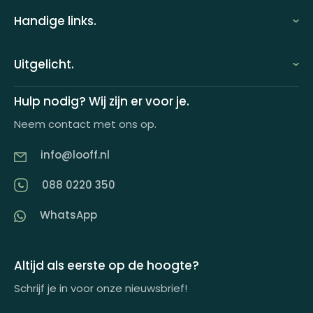
Handige links.
FAQ
Uitgelicht.
Demo aanvragen
Keuzecadeauconcepten
Hulp nodig? Wij zijn er voor je.
Offerte aanvragen
Neem contact met ons op.
Looff keuzecadeaukaart
Product tippen
info@looff.nl
Producten in huisstijl
Partner worden
088 0220 350
Artikelen
WhatsApp
Inspiratiemagazine
Impactrapport
Altijd als eerste op de hoogte?
Schrijf je in voor onze nieuwsbrief!