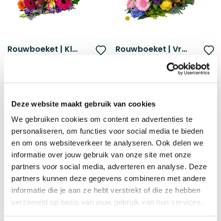
Rouwboeket | Kleurrijk afscheid
Rouwboeket | Vrolijke herinnering
Voeg
V
Boeket via de lokale bloemist
Boeket via de lokale bloemist
toe
t
€ 65,00
€ 65,00
vanaf
vanaf
aan
a
verlanglijst
ve
Deze website maakt gebruik van cookies
We gebruiken cookies om content en advertenties te
Duurzame keuze
Duurzame keuze
personaliseren, om functies voor social media te bieden
en om ons websiteverkeer te analyseren. Ook delen we
informatie over jouw gebruik van onze site met onze
partners voor social media, adverteren en analyse. Deze
partners kunnen deze gegevens combineren met andere
informatie die je aan ze hebt verstrekt of die ze hebben
verzameld op basis van jouw gebruik van hun services.