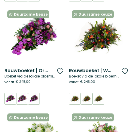
Duurzame keuze
Duurzame keuze
Rouwboeket | Orchidee liefde
Rouwboeket | Warm bont
Voeg
V
Boeket via de lokale bloemist
Boeket via de lokale bloemist
toe
t
€ 245,00
€ 245,00
vanaf
vanaf
aan
a
verlanglijst
ve
Duurzame keuze
Duurzame keuze