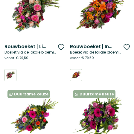
Rouwboeket | Liefdevol roze
Rouwboeket | Intens troost
Voeg
V
Boeket via de lokale bloemist
Boeket via de lokale bloemist
toe
t
€ 79,50
€ 79,50
vanaf
vanaf
aan
a
verlanglijst
ve
Duurzame keuze
Duurzame keuze