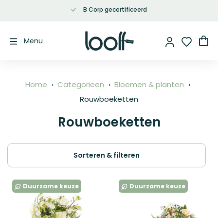
B Corp gecertificeerd
Ga
naar
de
Wi
Menu
inhoud
Home
Categorieën
Bloemen & planten
Rouwboeketten
Rouwboeketten
Sorteren & filteren
Duurzame keuze
Duurzame keuze