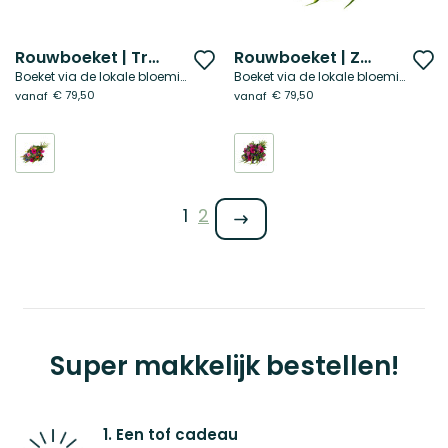
Rouwboeket | Troost in kleur
Rouwboeket | Zonnegloed
Voeg
V
Boeket via de lokale bloemist
Boeket via de lokale bloemist
toe
t
€ 79,50
€ 79,50
vanaf
vanaf
aan
a
verlanglijst
ve
Pagina
Je leest momenteel pagina
Pagina
1
2
Super makkelijk bestellen!
1. Een tof cadeau