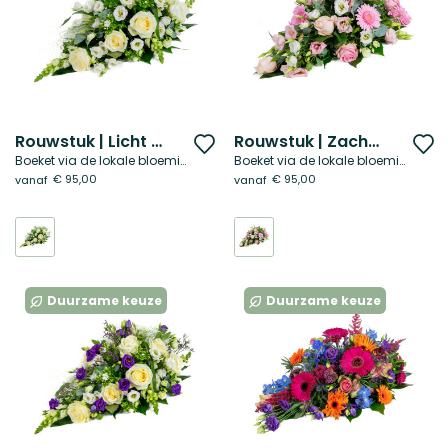
Rouwstuk | Licht & rust
Rouwstuk | Zacht gemis
Voeg
V
Boeket via de lokale bloemist
Boeket via de lokale bloemist
toe
t
€ 95,00
€ 95,00
vanaf
vanaf
aan
a
verlanglijst
ve
Duurzame keuze
Duurzame keuze