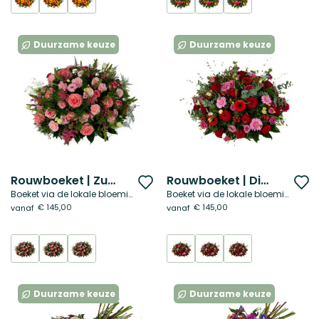
Duurzame keuze
Duurzame keuze
Rouwboeket | Zuiver hart
Rouwboeket | Diep rood
Voeg
V
Boeket via de lokale bloemist
Boeket via de lokale bloemist
toe
t
€ 145,00
€ 145,00
vanaf
vanaf
aan
a
verlanglijst
ve
Duurzame keuze
Duurzame keuze