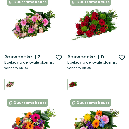
Duurzame keuze
Duurzame keuze
Rouwboeket | Zacht gemis
Rouwboeket | Diep verbonden
Voeg
V
Boeket via de lokale bloemist
Boeket via de lokale bloemist
toe
t
€ 65,00
€ 65,00
vanaf
vanaf
aan
a
verlanglijst
ve
Duurzame keuze
Duurzame keuze