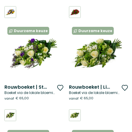
verlanglijst
ve
Duurzame keuze
Duurzame keuze
Rouwboeket | Stil gebaar
Rouwboeket | Licht & rust
Voeg
V
Boeket via de lokale bloemist
Boeket via de lokale bloemist
toe
t
€ 65,00
€ 65,00
vanaf
vanaf
aan
a
verlanglijst
ve