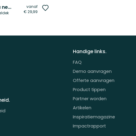
150 golf courses you need to visit before you die
vanaf
Voeg
€ 29,99
aldek
toe
aan
verlanglijst
Handige links.
FAQ
Demo aanvragen
Offerte aanvragen
Product tippen
Partner worden
eid.
Artikelen
eid
Inspiratiemagazine
Impactrapport