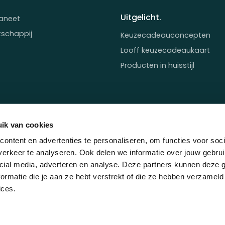
Uitgelicht.
aneet
tschappij
Keuzecadeauconcepten
Looff keuzecadeaukaart
Producten in huisstijl
ik van cookies
ontent en advertenties te personaliseren, om functies voor soci
erkeer te analyseren. Ook delen we informatie over jouw gebrui
cial media, adverteren en analyse. Deze partners kunnen deze
ormatie die je aan ze hebt verstrekt of die ze hebben verzameld
Hét gifting platform voor attente bedrijven.
ices.