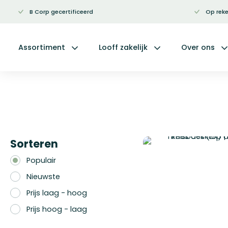
B Corp gecertificeerd
Op reke
Ga
naar
de
inhoud
Assortiment
Looff zakelijk
Over ons
Sorteren
Populair
Nieuwste
Prijs laag - hoog
Prijs hoog - laag