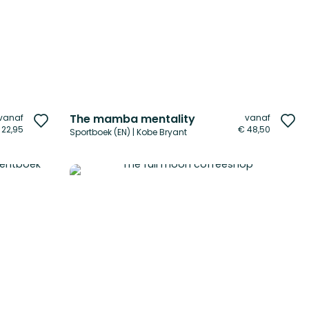
The mamba mentality
vanaf
vanaf
Voeg
Vo
 22,95
€ 48,50
Sportboek (EN) | Kobe Bryant
toe
to
aan
aa
verlanglijst
ver