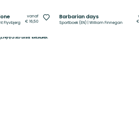
done
Barbarian days
vanaf
Voeg
€ 16,50
€
t Flyvbjerg
Sportboek (EN) | William Finnegan
toe
aan
verlanglijst