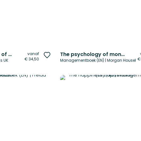
Times desktop atlas of the world
The psychology of money
vanaf
Voeg
€ 34,50
€
ns UK
Managementboek (EN) | Morgan Housel
toe
aan
verlanglijst