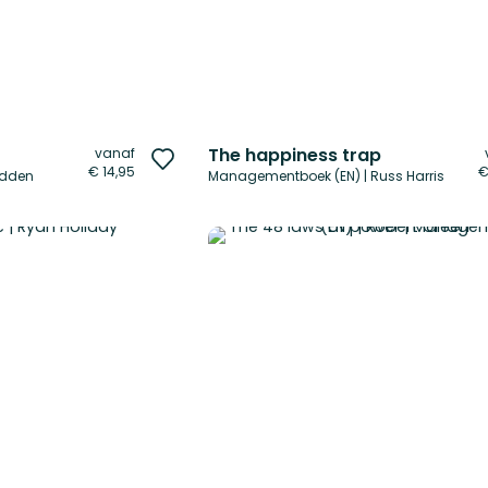
The happiness trap
vanaf
Voeg
€ 14,95
€
adden
Managementboek (EN) | Russ Harris
toe
aan
verlanglijst