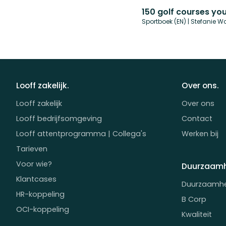
Sportboek (EN) | Stefanie W
Looff zakelijk.
Over ons.
Looff zakelijk
Over ons
Looff bedrijfsomgeving
Contact
Looff attentprogramma | Collega's
Werken bij
Tarieven
Voor wie?
Duurzaamh
Klantcases
Duurzaamh
HR-koppeling
B Corp
OCI-koppeling
Kwaliteit