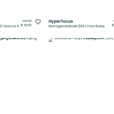
Hyperfocus
vanaf
Voeg
€ 19,00
€
Persoonlijke ontwikkeling (EN) | Marcus Aurelius
Managementboek (EN) | Chris Bailey
toe
aan
verlanglijst