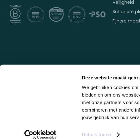
Veiligheid
Schonere pl
Fijnere maa
Deze website maakt gebru
We gebruiken cookies om c
bieden en om ons websitev
met onze partners voor so
© Looff
Algemene voorwaarden
Cookies
combineren met andere inf
jouw gebruik van hun serv
Details tonen