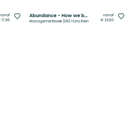
Abundance - How we build a better future
vanaf
vanaf
Voeg
Vo
 17,95
€ 23,50
Managementboek (EN) | Ezra Klein
toe
to
aan
aa
verlanglijst
ver