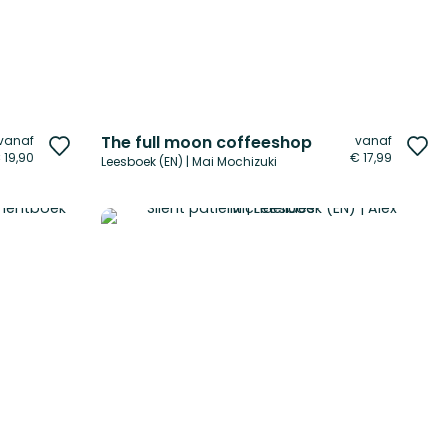
The full moon coffeeshop
vanaf
vanaf
Voeg
Vo
 19,90
€ 17,99
Leesboek (EN) | Mai Mochizuki
toe
to
aan
aa
verlanglijst
ver