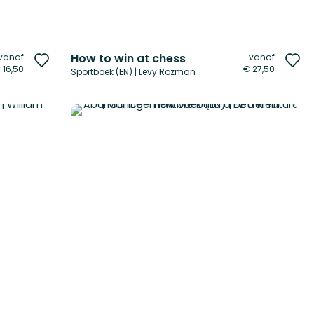
How to win at chess
vanaf
vanaf
Voeg
Vo
 16,50
€ 27,50
Sportboek (EN) | Levy Rozman
toe
to
aan
aa
verlanglijst
ver