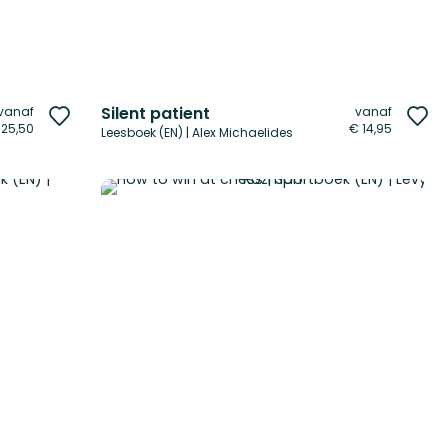
Silent patient
vanaf
vanaf
Voeg
Vo
 25,50
€ 14,95
Leesboek (EN) | Alex Michaelides
toe
to
aan
aa
verlanglijst
ver