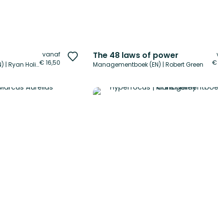
The 48 laws of power
vanaf
Voeg
€ 16,50
€
Persoonlijke ontwikkeling (EN) | Ryan Holiday
Managementboek (EN) | Robert Green
toe
aan
verlanglijst