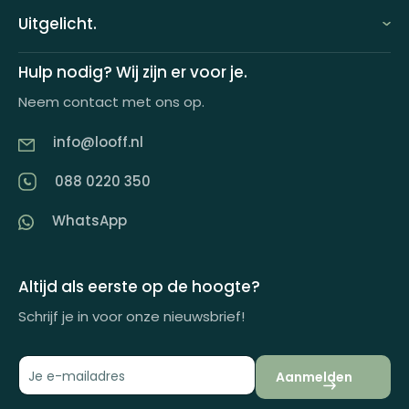
FAQ
Uitgelicht.
Demo aanvragen
Keuzecadeauconcepten
Hulp nodig? Wij zijn er voor je.
Offerte aanvragen
Neem contact met ons op.
Looff keuzecadeaukaart
Product tippen
info@looff.nl
Producten in huisstijl
Partner worden
088 0220 350
Artikelen
WhatsApp
Inspiratiemagazine
Impactrapport
Altijd als eerste op de hoogte?
Schrijf je in voor onze nieuwsbrief!
Aanmelden