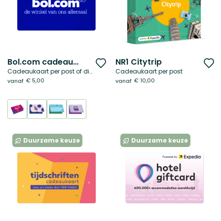
Bol.com cadeaubon
NR1 Citytrip
Voeg
V
Cadeaukaart per post of digitaal
Cadeaukaart per post
toe
t
€ 5,00
€ 10,00
vanaf
vanaf
aan
a
verlanglijst
ve
Duurzame keuze
Duurzame keuze