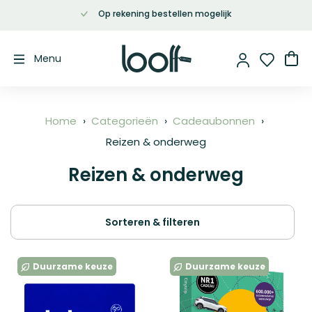
Op rekening bestellen mogelijk
Ga
naar
de
Wi
Menu
inhoud
Home
Categorieën
Cadeaubonnen
Reizen & onderweg
Reizen & onderweg
Sorteren & filteren
Duurzame keuze
Duurzame keuze