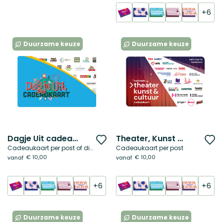
verlanglijst
ve
+6
Duurzame keuze
Duurzame keuze
Dagje Uit cadeaubon
Theater, Kunst & Cultuur cadeaubon
Voeg
V
Cadeaukaart per post of digitaal
Cadeaukaart per post
toe
t
€ 10,00
€ 10,00
vanaf
vanaf
aan
a
verlanglijst
ve
+6
+6
Duurzame keuze
Duurzame keuze