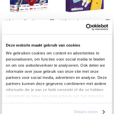
NR1 Avondje uit
NR1 Hotel overnachting
Voeg
V
Cadeaukaart per post
Cadeaukaart per post
toe
t
€ 10,00
€ 10,00
vanaf
vanaf
aan
a
verlanglijst
ve
Deze website maakt gebruik van cookies
Duurzame keuze
Duurzame keuze
We gebruiken cookies om content en advertenties te
personaliseren, om functies voor social media te bieden
en om ons websiteverkeer te analyseren. Ook delen we
informatie over jouw gebruik van onze site met onze
partners voor social media, adverteren en analyse. Deze
partners kunnen deze gegevens combineren met andere
informatie die je aan ze hebt verstrekt of die ze hebben
verzameld op basis van jouw gebruik van hun services.
NR1 Cultureel uitstapje
NR1 Pretparken & Dierentuinen
Voeg
V
Cadeaukaart per post
Cadeaukaart per post
toe
t
€ 10,00
€ 10,00
vanaf
vanaf
Details tonen
aan
a