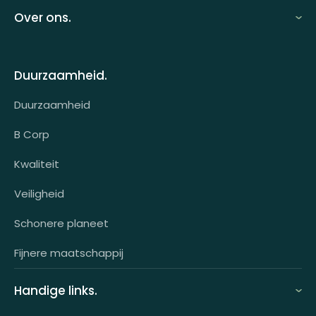
Looff zakelijk
Over ons.
Looff bedrijfsomgeving
Over ons
Looff attentprogramma | Collega's
Duurzaamheid.
Contact
Tarieven
Duurzaamheid
Werken bij
Voor wie?
B Corp
Klantcases
Kwaliteit
HR-koppeling
Veiligheid
OCI-koppeling
Schonere planeet
Fijnere maatschappij
Handige links.