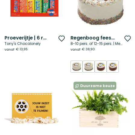
Proeverijtje | 6 repen
Regenboog feesttaart mix
Voeg
V
Tony's Chocolonely
8-10 pers. of 12-15 pers. | Met foto
toe
t
€ 13,95
€ 38,90
vanaf
vanaf
aan
a
verlanglijst
ve
Duurzame keuze