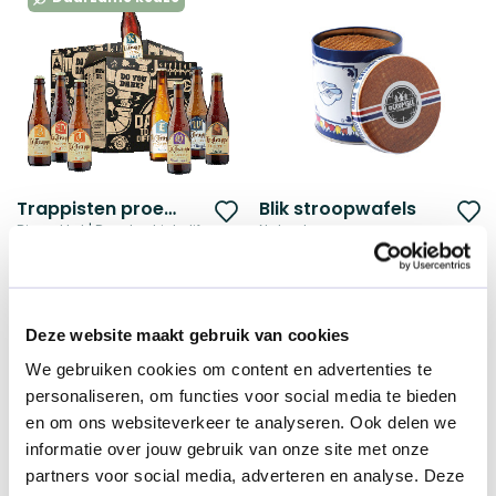
Trappisten proeverij pakket
Blik stroopwafels
Voeg
V
Bierpakket | Dare to drink different
Naturel
toe
t
€ 26,36
€ 5,60
vanaf
vanaf
aan
a
verlanglijst
ve
Deze website maakt gebruik van cookies
Duurzame keuze
Duurzame keuze
We gebruiken cookies om content en advertenties te
personaliseren, om functies voor social media te bieden
en om ons websiteverkeer te analyseren. Ook delen we
informatie over jouw gebruik van onze site met onze
partners voor social media, adverteren en analyse. Deze