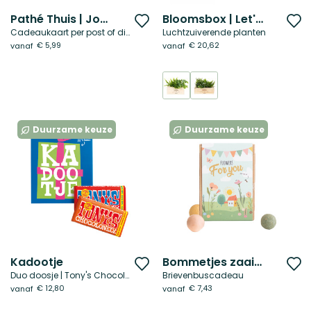
Pathé Thuis | Jouw inzet is niet te filmen
Bloomsbox | Let's grow together
Voeg
V
Cadeaukaart per post of digitaal
Luchtzuiverende planten
toe
t
€ 5,99
€ 20,62
vanaf
vanaf
aan
a
verlanglijst
ve
Duurzame keuze
Duurzame keuze
Kadootje
Bommetjes zaaien | For you
Voeg
V
Duo doosje | Tony's Chocolonely
Brievenbuscadeau
toe
t
€ 12,80
€ 7,43
vanaf
vanaf
aan
a