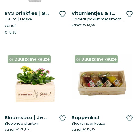
RVS Drinkfles | Gepersonaliseerd
Vitamientjes & thee
Voeg
V
750 ml | Flaske
Cadeaupakket met smoothie
toe
t
€ 13,30
vanaf
vanaf
aan
a
€ 15,95
verlanglijst
ve
Duurzame keuze
Duurzame keuze
Bloomsbox | Je bent een topper
Sappenkist
Voeg
V
Bloeiende planten
Sleeve naar keuze
toe
t
€ 20,62
€ 15,95
vanaf
vanaf
aan
a