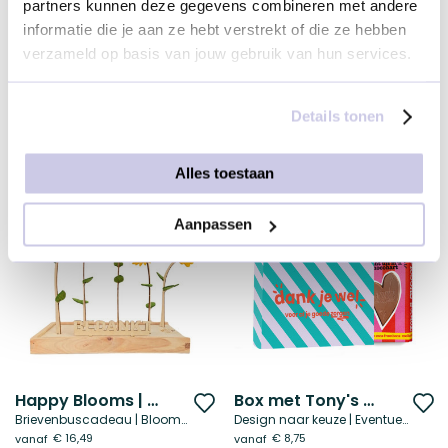
partners kunnen deze gegevens combineren met andere
informatie die je aan ze hebt verstrekt of die ze hebben
Tony’s met boodschap
Fruitbox met lekkers
Voeg
V
verzameld op basis van jouw gebruik van hun services.
'N lekker fair kado
Klein | Sleeve naar keuze
toe
t
€ 9,45
€ 19,95
vanaf
vanaf
aan
a
Details tonen
verlanglijst
ve
+4
Alles toestaan
Duurzame keuze
Duurzame keuze
Aanpassen
Vanaf 100 stuks
Happy Blooms | Bedankt
Box met Tony's Chocolonely reep
Voeg
V
Brievenbuscadeau | Blooms out of the box
Design naar keuze | Eventueel met logo
toe
t
€ 16,49
€ 8,75
vanaf
vanaf