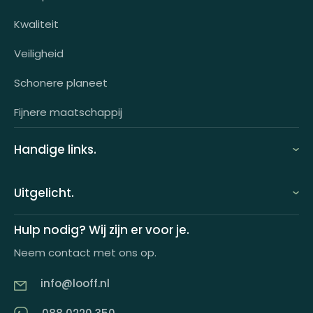
Klantcases
Kwaliteit
HR-koppeling
Veiligheid
OCI-koppeling
Schonere planeet
Fijnere maatschappij
Handige links.
FAQ
Uitgelicht.
Demo aanvragen
Keuzecadeauconcepten
Hulp nodig? Wij zijn er voor je.
Offerte aanvragen
Neem contact met ons op.
Looff keuzecadeaukaart
Product tippen
info@looff.nl
Producten in huisstijl
Partner worden