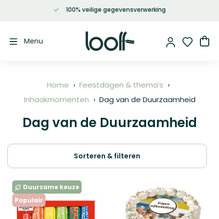
100% veilige gegevensverwerking
Ga
naar
de
Wi
Menu
inhoud
Home
Feestdagen & thema’s
Inhaakmomenten
Dag van de Duurzaamheid
Dag van de Duurzaamheid
Sorteren & filteren
Duurzame keuze
Populair