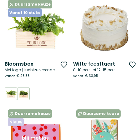
Duurzame keuze
Vanaf 10 stuks
Bloomsbox
Witte feesttaart
Voeg
V
Met logo | Luchtzuiverende plant
8-10 pers. of 12-15 pers.
toe
t
€ 28,88
€ 33,95
vanaf
vanaf
aan
a
verlanglijst
ve
Duurzame keuze
Duurzame keuze
Nieuw