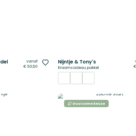
ddel
Nijntje & Tony's
vanaf
Voeg
€ 50,50
€
Kraamcadeau pakket
toe
aan
verlanglijst
Duurzame keuze