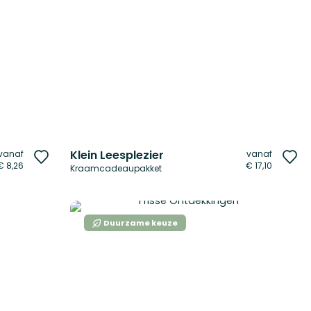
Klein Leesplezier
vanaf
vanaf
Voeg
Vo
€ 8,26
€ 17,10
Kraamcadeaupakket
toe
to
aan
aa
verlanglijst
ver
Duurzame keuze