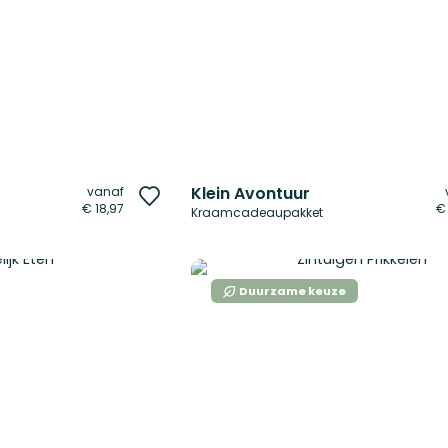
Klein Avontuur
vanaf
Voeg
€ 18,97
€
Kraamcadeaupakket
toe
aan
verlanglijst
Duurzame keuze