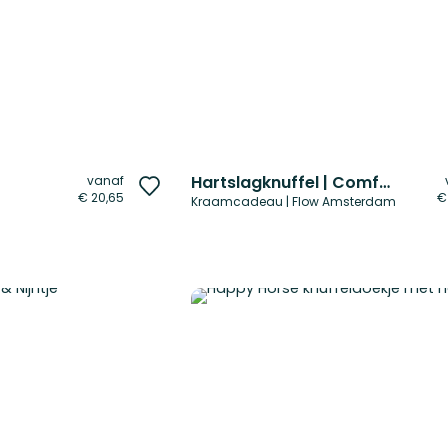
Hartslagknuffel | Comforter on the go
vanaf
Voeg
€ 20,65
€
Kraamcadeau | Flow Amsterdam
toe
aan
verlanglijst