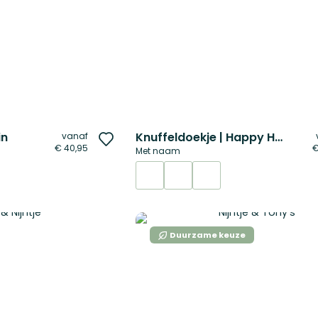
in
Knuffeldoekje | Happy Horse
vanaf
Voeg
€ 40,95
€
Met naam
toe
aan
verlanglijst
Duurzame keuze