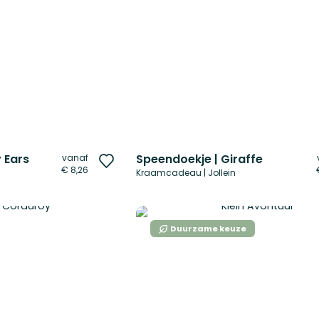
 Ears
Speendoekje | Giraffe
vanaf
Voeg
€ 8,26
Kraamcadeau | Jollein
toe
aan
verlanglijst
Duurzame keuze