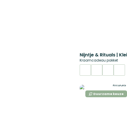
Nijntje & Rituals | Kle
Kraamcadeau pakket
Duurzame keuze