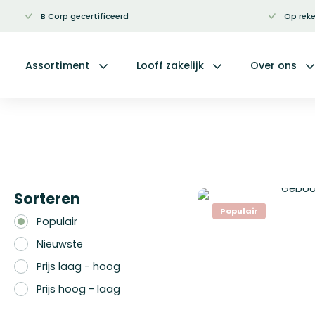
B Corp gecertificeerd
Op reke
Ga
naar
de
inhoud
Assortiment
Looff zakelijk
Over ons
Sorteren
Populair
Populair
Nieuwste
Prijs laag - hoog
Prijs hoog - laag