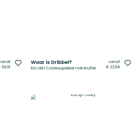
Waar is Dribbel?
vanaf
vanaf
Voeg
Vo
 29,19
€ 22,99
Eric Hill | Cadeaupakket met knuffel
toe
to
aan
aa
verlanglijst
ver