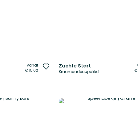
Zachte Start
vanaf
Voeg
€ 15,00
€
Kraamcadeaupakket
toe
aan
verlanglijst