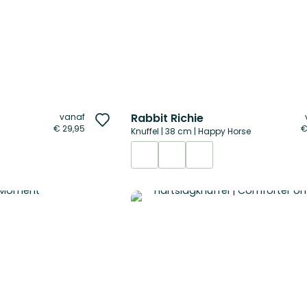
Rabbit Richie
vanaf
Voeg
€ 29,95
€
Knuffel | 38 cm | Happy Horse
toe
aan
verlanglijst