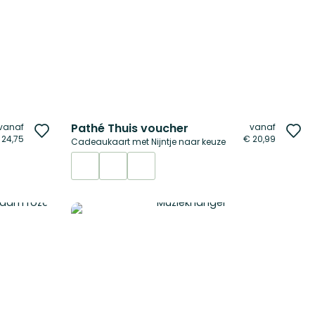
Pathé Thuis voucher
vanaf
vanaf
Voeg
Vo
 24,75
€ 20,99
Cadeaukaart met Nijntje naar keuze
toe
to
aan
aa
verlanglijst
ver