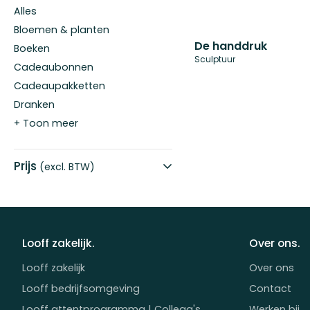
Alles
Bloemen & planten
De handdruk
Boeken
Sculptuur
Cadeaubonnen
Cadeaupakketten
Dranken
+ Toon meer
Prijs
(excl. BTW)
Looff zakelijk.
Over ons.
Looff zakelijk
Over ons
Looff bedrijfsomgeving
Contact
Looff attentprogramma | Collega's
Werken bij