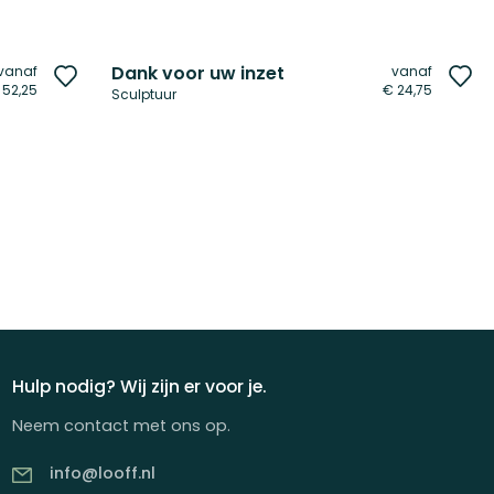
Dank voor uw inzet
vanaf
vanaf
Voeg
Vo
 52,25
€ 24,75
Sculptuur
toe
to
aan
aa
verlanglijst
ver
Hulp nodig? Wij zijn er voor je.
Neem contact met ons op.
info@looff.nl