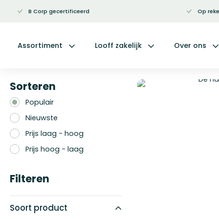
B Corp gecertificeerd
Op reke
Ga
naar
de
inhoud
Assortiment
Looff zakelijk
Over ons
Sorteren
Populair
Nieuwste
Prijs laag - hoog
Prijs hoog - laag
Filteren
Soort product