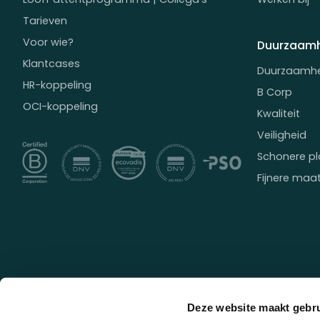
Tarieven
Voor wie?
Duurzaamh
Klantcases
Duurzaamh
HR-koppeling
B Corp
OCI-koppeling
Kwaliteit
Veiligheid
Schonere pl
Fijnere maa
Deze website maakt gebru