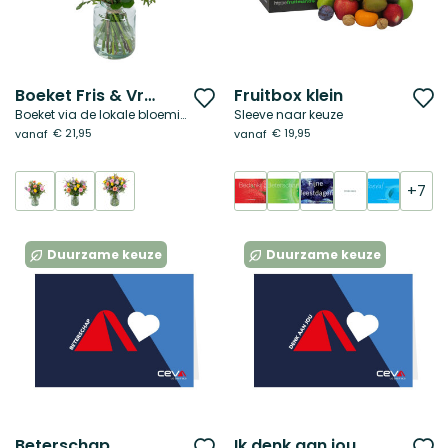
Boeket Fris & Vrolijk
Fruitbox klein
Voeg
V
Boeket via de lokale bloemist
Sleeve naar keuze
toe
t
€ 21,95
€ 19,95
vanaf
vanaf
aan
a
verlanglijst
ve
+7
Duurzame keuze
Duurzame keuze
Beterschap
Ik denk aan jou
Voeg
V