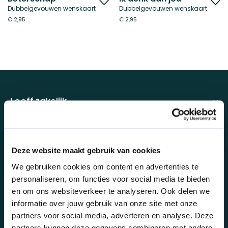
Dubbelgevouwen wenskaart
Dubbelgevouwen wenskaart
toe
t
€ 2,95
€ 2,95
aan
a
verlanglijst
ve
Looff zakelijk.
Looff zakelijk
Over ons.
Looff bedrijfsomgeving
Deze website maakt gebruik van cookies
Over ons
We gebruiken cookies om content en advertenties te
Looff attentprogramma | Collega's
Duurzaamheid.
personaliseren, om functies voor social media te bieden
Contact
Tarieven
en om ons websiteverkeer te analyseren. Ook delen we
Duurzaamheid
Werken bij
informatie over jouw gebruik van onze site met onze
Voor wie?
partners voor social media, adverteren en analyse. Deze
B Corp
partners kunnen deze gegevens combineren met andere