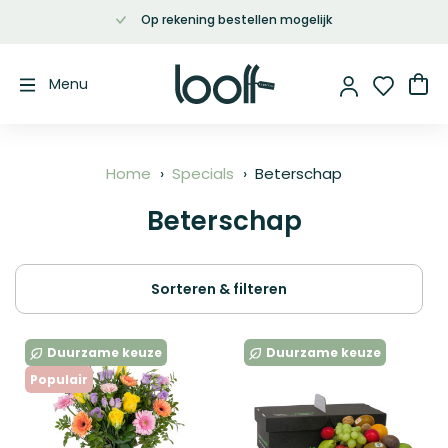
Op rekening bestellen mogelijk
Ga
naar
de
Wi
Menu
inhoud
Home
Specials
Beterschap
Beterschap
Sorteren & filteren
Duurzame keuze
Duurzame keuze
Populair