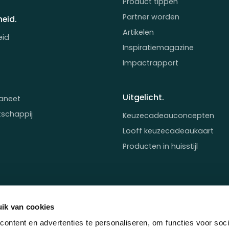
Product tippen
Partner worden
eid.
Artikelen
eid
Inspiratiemagazine
Impactrapport
Uitgelicht.
aneet
tschappij
Keuzecadeauconcepten
Looff keuzecadeaukaart
Producten in huisstijl
ik van cookies
ontent en advertenties te personaliseren, om functies voor soci