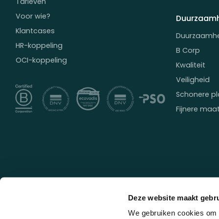
Tarieven
Voor wie?
Duurzaamh
Klantcases
Duurzaamh
HR-koppeling
B Corp
OCI-koppeling
Kwaliteit
Veiligheid
Schonere pl
Fijnere maa
Deze website maakt gebru
We gebruiken cookies om c