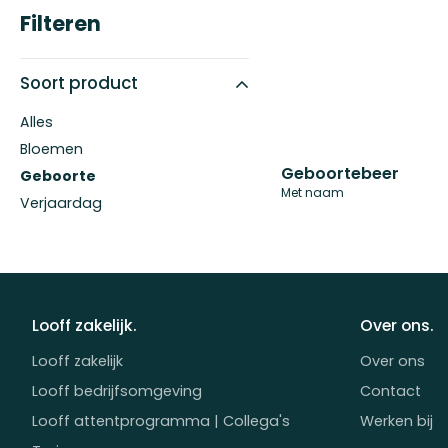
Filteren
Soort product
Alles
Bloemen
Geboortebeer
Geboorte
Met naam
Verjaardag
Looff zakelijk.
Over ons.
Looff zakelijk
Over ons
Looff bedrijfsomgeving
Contact
Looff attentprogramma | Collega's
Werken bij