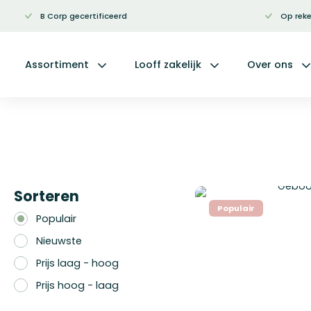
B Corp gecertificeerd
Op reke
Ga
naar
de
inhoud
Assortiment
Looff zakelijk
Over ons
Sorteren
Populair
Populair
Nieuwste
Prijs laag - hoog
Prijs hoog - laag