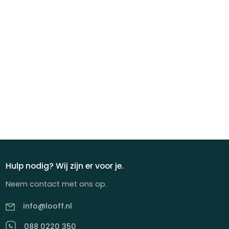
Hulp nodig? Wij zijn er voor je.
Neem contact met ons op.
info@looff.nl
088 0220 350