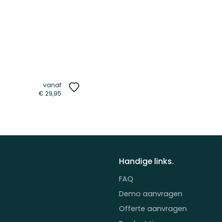
vanaf
Voeg
€ 29,95
toe
aan
verlanglijst
Handige links.
FAQ
Demo aanvragen
Offerte aanvragen