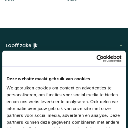
aan
a
verlanglijst
ve
Looff zakelijk.
Looff zakelijk
Over ons.
Looff bedrijfsomgeving
Over ons
Deze website maakt gebruik van cookies
Looff attentprogramma | Collega's
Duurzaamheid.
We gebruiken cookies om content en advertenties te
Contact
personaliseren, om functies voor social media te bieden
Tarieven
Duurzaamheid
en om ons websiteverkeer te analyseren. Ook delen we
Werken bij
Voor wie?
informatie over jouw gebruik van onze site met onze
B Corp
partners voor social media, adverteren en analyse. Deze
Klantcases
partners kunnen deze gegevens combineren met andere
Kwaliteit