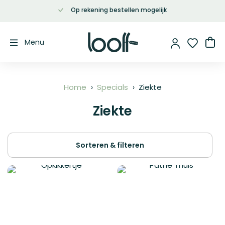
Op rekening bestellen mogelijk
Ga
naar
de
Wi
Menu
inhoud
Home
Specials
Ziekte
Ziekte
Sorteren & filteren