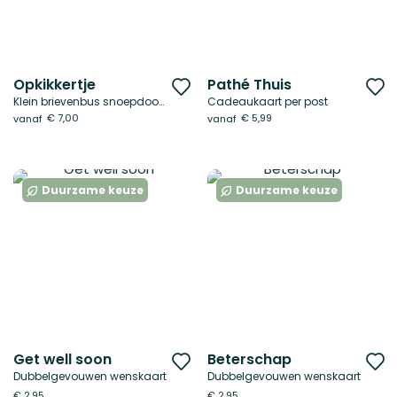
Opkikkertje
Pathé Thuis
Voeg
V
Klein brievenbus snoepdoosje
Cadeaukaart per post
toe
t
€ 7,00
€ 5,99
vanaf
vanaf
aan
a
verlanglijst
ve
Duurzame keuze
Duurzame keuze
Get well soon
Beterschap
Voeg
V
Dubbelgevouwen wenskaart
Dubbelgevouwen wenskaart
toe
t
€ 2,95
€ 2,95